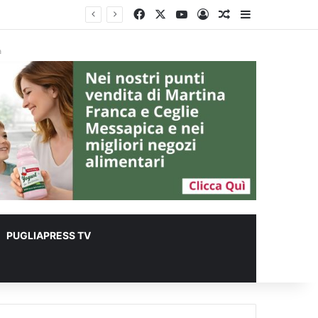
Facebook
X
You Tube
Accedi
Un articolo a c
Barra lateral
er animali
à
PUGLIAPRESS TV