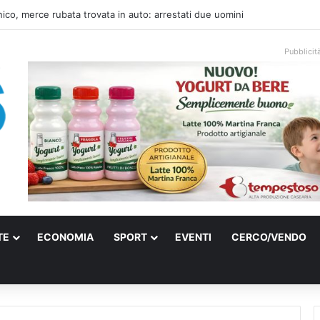
una villa confiscata alla mafia in un micro nido: nasce anche il cimitero p
Pubblicit
TE
ECONOMIA
SPORT
EVENTI
CERCO/VENDO