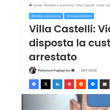
Home
/
Brindisi e provincia
/
Villa Castelli: Viola i 
Brindisi e provincia
Cronaca brindisi
Villa Castelli: Vi
disposta la cust
arrestato
Redazione Pugliapress
I
06/11/2020
n
Facebook
X
LinkedIn
Pinterest
Reddit
Messenger
Condividi vi
v
i
a
u
n