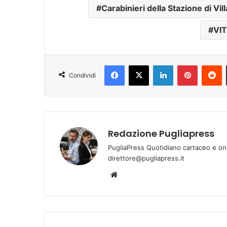
Carabinieri della Stazione di Vill
VIT
Facebook
X
LinkedIn
Pinterest
Reddit
Condividi
Redazione Pugliapress
PugliaPress Quotidiano cartaceo e on
direttore@pugliapress.it
We
bsi
te