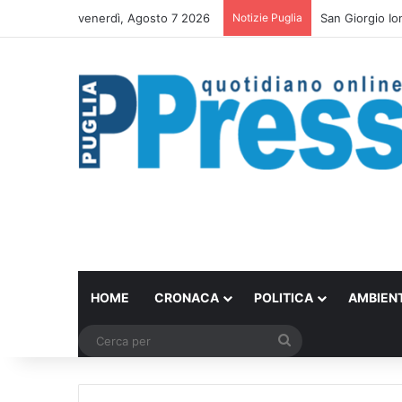
venerdì, Agosto 7 2026
Notizie Puglia
Bari trasforma 
HOME
CRONACA
POLITICA
AMBIEN
Cerca
per