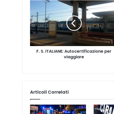
F
.
S
.
I
T
A
L
I
F. S. ITALIANE: Autocertificazione per
A
viaggiare
N
E
:
A
u
t
o
Articoli Correlati
c
e
r
t