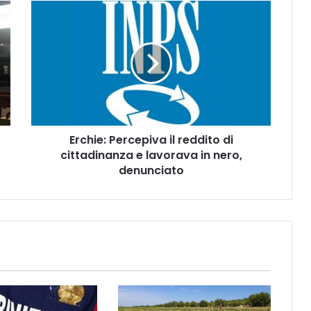
E
r
c
h
i
e
:
P
e
Erchie: Percepiva il reddito di
r
cittadinanza e lavorava in nero,
c
e
denunciato
p
i
v
a
i
l
r
e
d