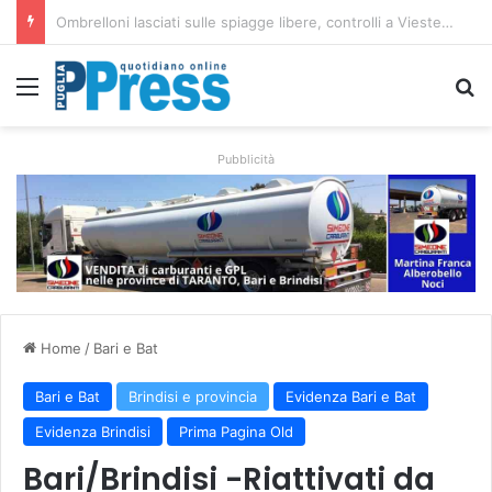
Taranto, operaio ferito nell’area Afo2 dell’ex Ilva: ricoverato in codice rosso
Menu
C
Pubblicità
Home
/
Bari e Bat
Bari e Bat
Brindisi e provincia
Evidenza Bari e Bat
Evidenza Brindisi
Prima Pagina Old
Bari/Brindisi -Riattivati da