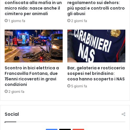
confiscata alla mafia in un
regolamento sui dehors:
a
o
micro nido: nasce anche il
più spazi e controlli contro
z
i
cimitero per animali
gli abusi
i
n
1 giorno fa
2 giorni fa
o
v
n
o
e
l
c
t
i
e
v
t
i
r
c
e
Scontro in bici elettrica a
Bar, gelateria e rosticceria
a
a
Francavilla Fontana, due
sospesi nel brindisino:
"
15enni ricoverati in gravi
cosa hanno scoperto i NAS
u
condizioni
A
t
5 giorni fa
R
o
2 giorni fa
a
:
g
d
g
i
Social
i
v
F
e
"
r