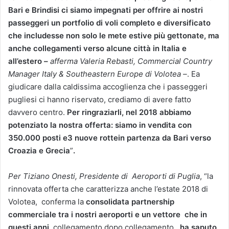
Bari e Brindisi ci siamo impegnati per offrire ai nostri
passeggeri un portfolio di voli completo e diversificato
che includesse non solo le mete estive più gettonate, ma
anche collegamenti verso alcune città in Italia e
all’estero –
afferma Valeria Rebasti, Commercial Country
Manager Italy & Southeastern Europe di Volotea –
. Ea
giudicare dalla caldissima accoglienza che i passeggeri
pugliesi ci hanno riservato, crediamo di avere fatto
davvero centro.
Per ringraziarli, nel 2018 abbiamo
potenziato la nostra offerta: siamo in vendita con
350.000 posti e3 nuove rottein partenza da Bari verso
Croazia e Grecia
”
.
Per Tiziano Onesti, Presidente di Aeroporti di Puglia
, “la
rinnovata offerta che caratterizza anche l’estate 2018 di
Volotea, conferma la
consolidata partnership
commerciale tra i nostri aeroporti e un vettore che in
questi anni,
collegamento dopo collegamento,
ha saputo