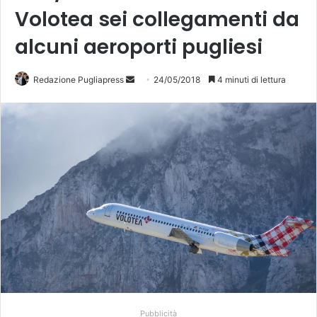
Volotea sei collegamenti da
alcuni aeroporti pugliesi
Redazione Pugliapress
I
24/05/2018
4 minuti di lettura
n
v
i
a
u
n
'
e
m
a
i
l
Pubblicità