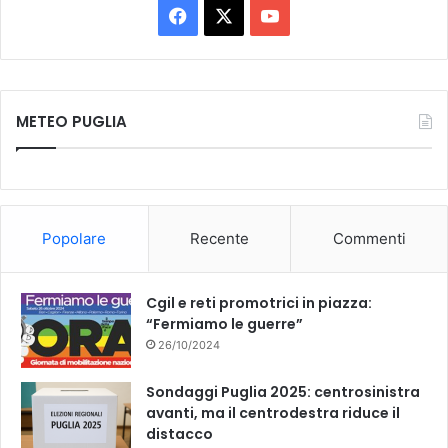
s
F
X
Y
i
a
o
f
e
c
u
r
i
METEO PUGLIA
e
T
t
i
b
u
o
b
Popolare
Recente
Commenti
o
e
k
Cgil e reti promotrici in piazza:
“Fermiamo le guerre”
26/10/2024
Sondaggi Puglia 2025: centrosinistra
avanti, ma il centrodestra riduce il
distacco