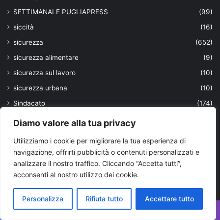
SETTIMANALE PUGLIAPRESS
(99)
siccità
(16)
sicurezza
(652)
sicurezza alimentare
(9)
sicurezza sul lavoro
(10)
sicurezza urbana
(10)
Sindacato
(174)
social media
(30)
Diamo valore alla tua privacy
sociale
(23)
Utilizziamo i cookie per migliorare la tua esperienza di
società
(42)
navigazione, offrirti pubblicità o contenuti personalizzati e
analizzare il nostro traffico. Cliccando “Accetta tutti”,
sostenibilità
(157)
acconsenti al nostro utilizzo dei cookie.
spaccio
(29)
Speciale G7 Puglia
(34)
Personalizza
Rifiuta tutto
Accettare tutto
Spettacolo
(18)