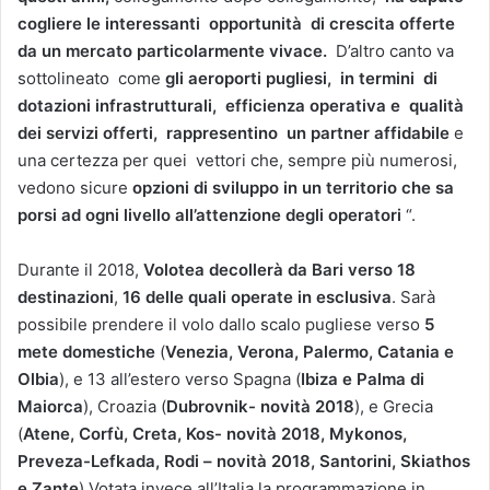
cogliere le interessanti opportunità di crescita offerte
da un mercato particolarmente vivace.
D’altro canto va
sottolineato come
gli aeroporti pugliesi, in termini di
dotazioni infrastrutturali, efficienza operativa e qualità
dei servizi offerti, rappresentino un partner affidabile
e
una certezza per quei vettori che, sempre più numerosi,
vedono sicure
opzioni di sviluppo in un territorio che sa
porsi ad ogni livello all’attenzione degli operatori
“.
Durante il 2018,
Volotea decollerà da Bari verso 18
destinazioni
,
16 delle quali operate in esclusiva
. Sarà
possibile prendere il volo dallo scalo pugliese verso
5
mete domestiche
(
Venezia, Verona, Palermo, Catania e
Olbia
), e 13 all’estero verso Spagna (
Ibiza e Palma di
Maiorca
), Croazia (
Dubrovnik- novità 2018
), e Grecia
(
Atene, Corfù, Creta, Kos- novità 2018, Mykonos,
Preveza-Lefkada, Rodi – novità 2018, Santorini, Skiathos
e Zante
).Votata invece all’Italia la programmazione in