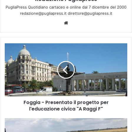
PugliaPress Quotidiano cartaceo e online dal 7 dicembre del 2000
redazione@pugliapress.it direttore@pugliapress.it
We
bsi
te
F
o
g
g
i
a
-
P
r
Foggia - Presentato il progetto per
e
l'educazione civica "A Raggi F"
s
e
n
T
t
a