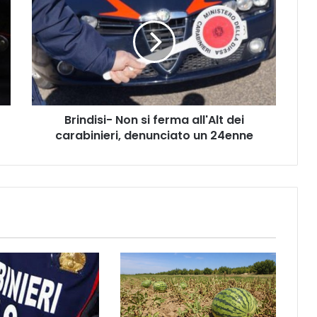
i
n
d
i
s
i
-
Brindisi- Non si ferma all'Alt dei
N
carabinieri, denunciato un 24enne
o
n
s
i
f
e
r
m
a
a
l
l
'