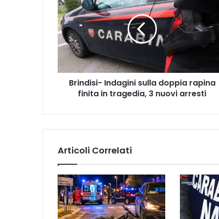
i
n
d
i
s
i
-
Brindisi- Indagini sulla doppia rapina
I
finita in tragedia, 3 nuovi arresti
n
d
a
g
i
n
Articoli Correlati
i
s
u
l
l
a
d