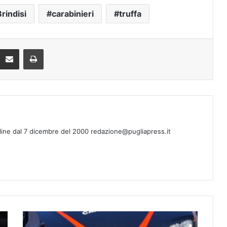
rindisi
carabinieri
truffa
Condividi via mail
Stampa
line dal 7 dicembre del 2000 redazione@pugliapress.it
B
r