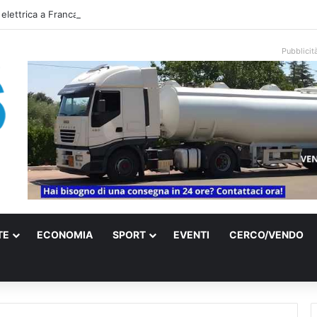
 elettrica a Francavilla Fontana, due 15enni ricoverati in gravi condizioni
Pubblicit
TE
ECONOMIA
SPORT
EVENTI
CERCO/VENDO