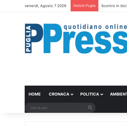
venerdì, Agosto 7 2026
Notizie Puglia
Scontro in bici
HOME
CRONACA
POLITICA
AMBIEN
Cerca
per