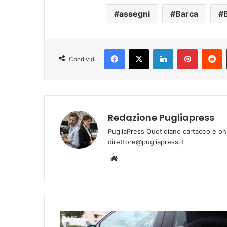
assegni
Barca
B
Facebook
X
LinkedIn
Pinterest
Reddit
Condividi
Redazione Pugliapress
PugliaPress Quotidiano cartaceo e on
direttore@pugliapress.it
We
bsi
te
B
r