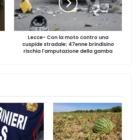
e
-
C
o
n
Lecce- Con la moto contro una
l
cuspide stradale; 47enne brindisino
a
m
rischia l'amputazione della gamba
o
t
o
c
o
n
t
r
o
u
n
a
c