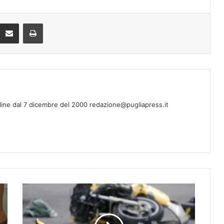
Condividi via mail
Stampa
line dal 7 dicembre del 2000 redazione@pugliapress.it
L
e
c
c