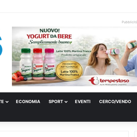
una villa confiscata alla mafia in un micro nido: nasce anche il cimitero p
Pubblicit
TE
ECONOMIA
SPORT
EVENTI
CERCO/VENDO