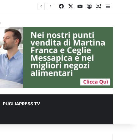
Facebook
X
You Tube
Accedi
Un articolo a c
Barra lateral
er animali
à
PUGLIAPRESS TV