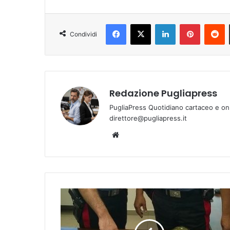
Facebook
X
LinkedIn
Pinterest
Reddit
Condividi
Redazione Pugliapress
PugliaPress Quotidiano cartaceo e on
direttore@pugliapress.it
We
bsi
te
B
r
i
n