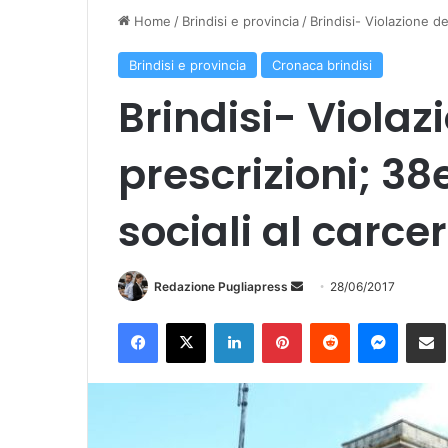
Home
/
Brindisi e provincia
/
Brindisi- Violazione de
Brindisi e provincia
Cronaca brindisi
Brindisi- Violaz
prescrizioni; 38
sociali al carce
Redazione Pugliapress
I
28/06/2017
n
Facebook
X
LinkedIn
Pinterest
Reddit
Messenger
Condividi vi
v
i
a
u
n