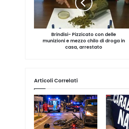
d
i
s
i
-
Brindisi- Pizzicato con delle
P
munizioni e mezzo chilo di droga in
i
z
casa, arrestato
z
i
c
a
t
Articoli Correlati
o
c
o
n
d
e
l
l