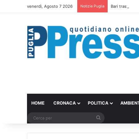
venerdì, Agosto 7 2026
Notizie Puglia
Bari trasforma 
HOME
CRONACA
POLITICA
AMBIEN
Cerca
per