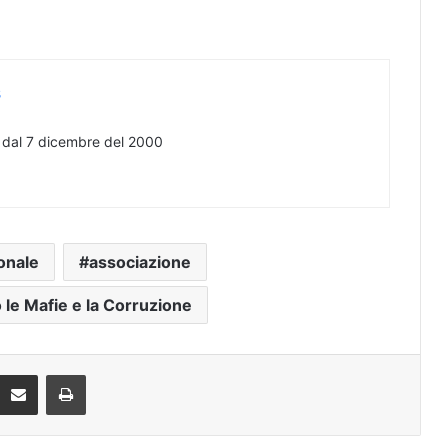
s
e dal 7 dicembre del 2000
onale
associazione
o le Mafie e la Corruzione
Condividi via mail
Stampa