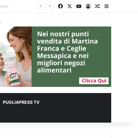
Facebook
X
You Tube
Accedi
Un articolo a c
Barra lateral
 metri quadrati
à
PUGLIAPRESS TV