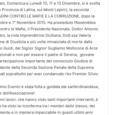
ato, Domenica e Lunedì 10, 11 e 12 Dicembre, si è svolta
 Provincia di Latina, sui Monti Lepini), la seconda
TTADINI CONTRO LE MAFIE E LA CORRUZIONE, dopo la
ttobre e 1° Novembre 2015. Ha presieduto l’Assemblea
ntro le Mafie, il Presidente Nazionale, Dottor Antonio
o), la nota Imprenditrice Siciliana, Dott.ssa Valeria
e di Giustizia e più volte minacciata di morte dalla
o Guidi, del Signor Signor Gugliemo Mollicone di Arce
azionali e non per essere il padre di Serena, giovane
partecipazione importante del conosciuto Giudice di
sidente della Seconda Sezione Penale della Suprema
ali soprattutto per aver condannato l’ex Premier Silvio
mo Evento è stata folta e guidata dal sanferdinandese,
 dell’Associazione!
simi lavori, che hanno visto tanti importanti interventi, è
e ha visto la riconferma tra i membri dello stesso, del
mente e in maniera impeccabile in questi ultimi anni