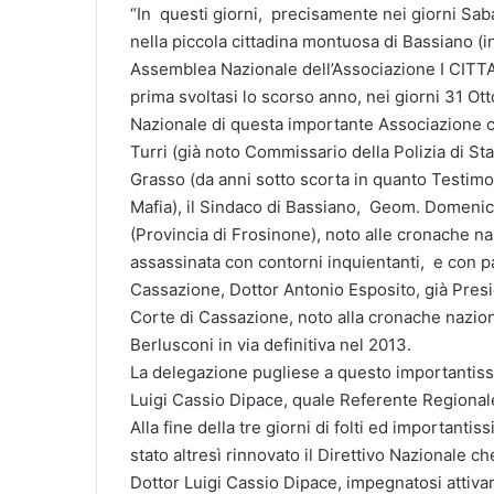
“In questi giorni, precisamente nei giorni Sab
nella piccola cittadina montuosa di Bassiano (in
Assemblea Nazionale dell’Associazione I CI
prima svoltasi lo scorso anno, nei giorni 31 O
Nazionale di questa importante Associazione co
Turri (già noto Commissario della Polizia di Stat
Grasso (da anni sotto scorta in quanto Testimon
Mafia), il Sindaco di Bassiano, Geom. Domenic
(Provincia di Frosinone), noto alle cronache n
assassinata con contorni inquientanti, e con 
Cassazione, Dottor Antonio Esposito, già Pre
Corte di Cassazione, noto alla cronache nazion
Berlusconi in via definitiva nel 2013.
La delegazione pugliese a questo importantissi
Luigi Cassio Dipace, quale Referente Regionale
Alla fine della tre giorni di folti ed importantis
stato altresì rinnovato il Direttivo Nazionale ch
Dottor Luigi Cassio Dipace, impegnatosi attiva