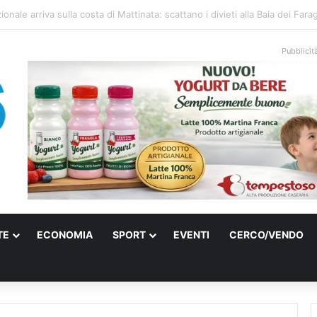
ati sulle spiagge libere, controlli a Vieste e Peschici: liberati oltre 5mila
Pubblicit
TE
ECONOMIA
SPORT
EVENTI
CERCO/VENDO