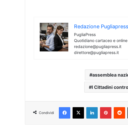
Redazione Pugliapres
PugliaPress
Quotidiano cartaceo e onlin
redazione@pugliapress.it
direttore@pugliapress.it
assemblea nazi
I Cittadini contr
Facebook
X
LinkedIn
Pinterest
Reddit
Condividi