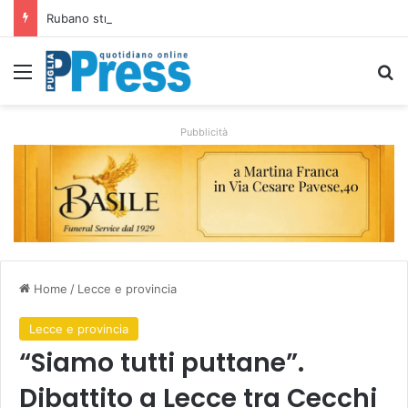
Rubano strumenti e farmaci ai medici dei migranti a Bari: ferme le visite a Nardò
Menu
C
Pubblicità
Home
/
Lecce e provincia
Lecce e provincia
“Siamo tutti puttane”.
Dibattito a Lecce tra Cecchi