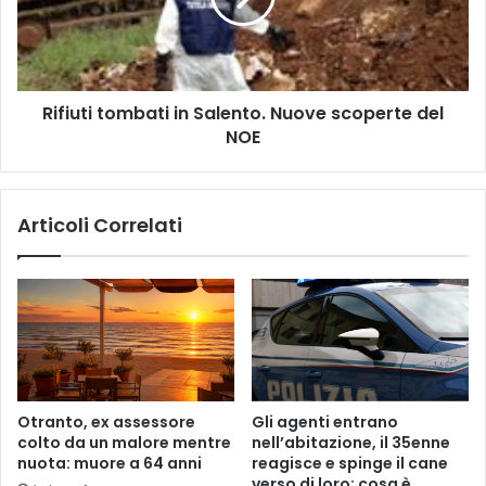
n
t
e
i
p
t
e
o
Rifiuti tombati in Salento. Nuove scoperte del
r
m
t
NOE
b
u
a
m
t
o
i
Articoli Correlati
r
i
e
n
S
a
l
e
n
t
o
Otranto, ex assessore
Gli agenti entrano
.
colto da un malore mentre
nell’abitazione, il 35enne
N
nuota: muore a 64 anni
reagisce e spinge il cane
u
verso di loro: cosa è