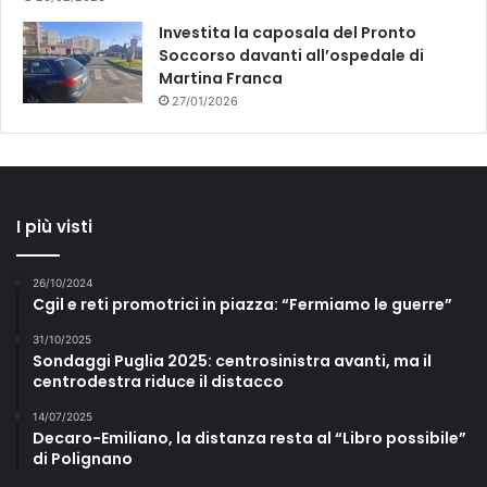
Investita la caposala del Pronto
Soccorso davanti all’ospedale di
Martina Franca
27/01/2026
I più visti
26/10/2024
Cgil e reti promotrici in piazza: “Fermiamo le guerre”
31/10/2025
Sondaggi Puglia 2025: centrosinistra avanti, ma il
centrodestra riduce il distacco
14/07/2025
Decaro-Emiliano, la distanza resta al “Libro possibile”
di Polignano