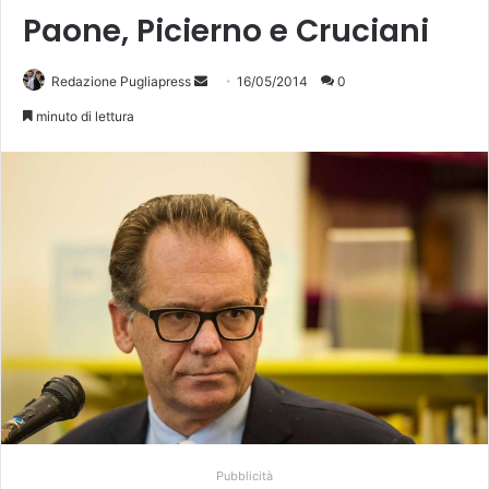
Paone, Picierno e Cruciani
Redazione Pugliapress
I
16/05/2014
0
n
minuto di lettura
v
i
a
u
n
'
e
m
a
i
l
Pubblicità