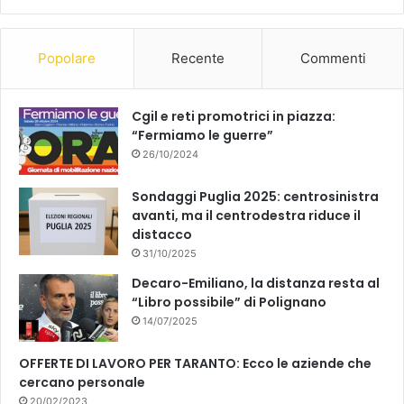
b
u
o
b
Popolare
Recente
Commenti
o
e
k
Cgil e reti promotrici in piazza:
“Fermiamo le guerre”
26/10/2024
Sondaggi Puglia 2025: centrosinistra
avanti, ma il centrodestra riduce il
distacco
31/10/2025
Decaro-Emiliano, la distanza resta al
“Libro possibile” di Polignano
14/07/2025
OFFERTE DI LAVORO PER TARANTO: Ecco le aziende che
cercano personale
20/02/2023