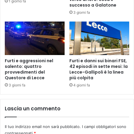
1 giorno fa
o
successo a Galatone
v
3 giorni fa
e
s
c
o
p
e
r
t
Furti e aggressioni nel
Furti e danni sui binari FSE,
salento: quattro
42 episodi in sette mesi: la
e
provvedimenti del
Lecce-Gallipoli è la linea
d
Questore di Lecce
più colpita
e
l
3 giorni fa
4 giorni fa
N
O
E
Lascia un commento
Il tuo indirizzo email non sarà pubblicato.
I campi obbligatori sono
contrassegnati
*