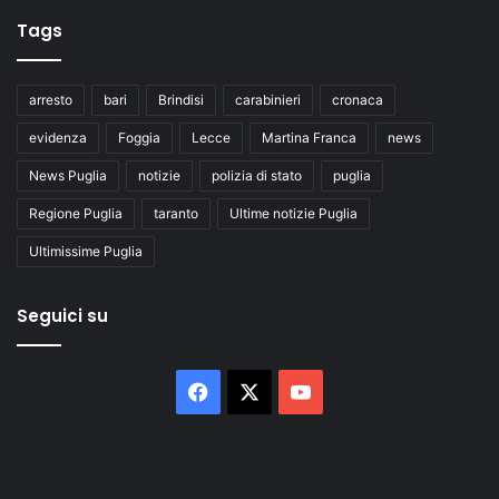
Tags
arresto
bari
Brindisi
carabinieri
cronaca
evidenza
Foggia
Lecce
Martina Franca
news
News Puglia
notizie
polizia di stato
puglia
Regione Puglia
taranto
Ultime notizie Puglia
Ultimissime Puglia
Seguici su
Facebook
X
You
Tube