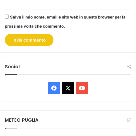
Salva il mio nome, email e sito web in questo browser per la
prossima volta che commento.
Social
F
X
Y
a
o
c
u
METEO PUGLIA
e
T