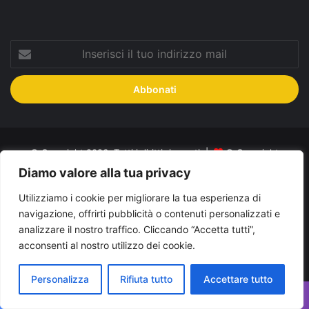
Inserisci
il
tuo
indirizzo
mail
© Copyright 2026, Tutti i diritti riservati |
© Copyright
Diamo valore alla tua privacy
Pugliapress - Quotidiano online editore associazione giornalisti
riuniti registrato presso il tribunale di Taranto al n. 569/2000 del
Utilizziamo i cookie per migliorare la tua esperienza di
navigazione, offrirti pubblicità o contenuti personalizzati e
24/10/2000. Direttore responsabile Antonio Rubino
analizzare il nostro traffico. Cliccando “Accetta tutti”,
Cerco/Vendo
Offerte di lavoro Puglia
Archivio
Contatti
acconsenti al nostro utilizzo dei cookie.
Cookies Policy
Privacy Policy
Info pubblicità elettorale
Personalizza
Rifiuta tutto
Accettare tutto
Facebook
X
You