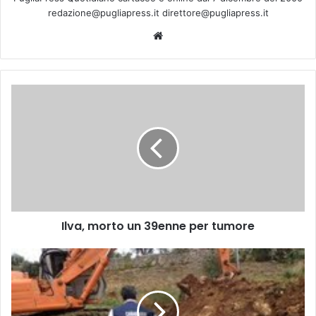
redazione@pugliapress.it direttore@pugliapress.it
We
bsi
te
I
l
v
a
,
m
o
r
t
Ilva, morto un 39enne per tumore
o
u
n
R
3
i
9
f
e
i
n
u