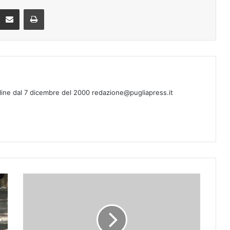
Condividi via mail
Stampa
line dal 7 dicembre del 2000 redazione@pugliapress.it
T
a
r
a
n