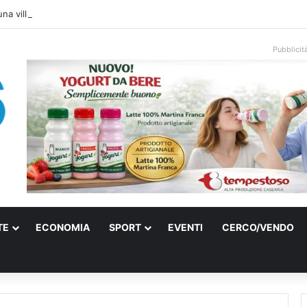
una villa confiscata alla mafia in un micro nido: nasce anche il cimitero pe
Pubblicit
TE
ECONOMIA
SPORT
EVENTI
CERCO/VENDO