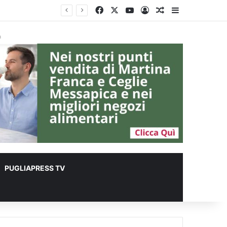
Facebook
X
You Tube
Accedi
Un articolo a c
Barra lateral
r animali
à
PUGLIAPRESS TV