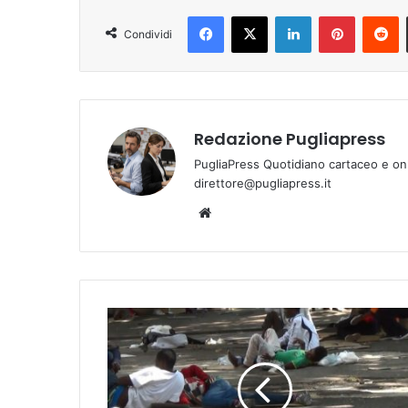
Facebook
X
LinkedIn
Pinterest
Reddit
Condividi
Redazione Pugliapress
PugliaPress Quotidiano cartaceo e on
direttore@pugliapress.it
We
bsi
te
T
a
r
a
n