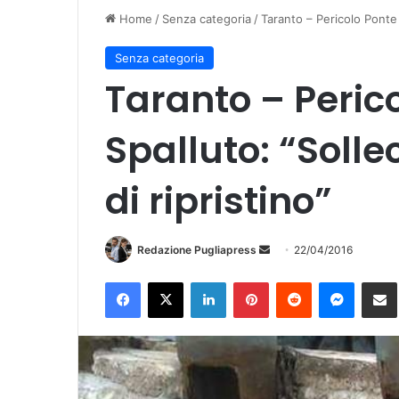
Home
/
Senza categoria
/
Taranto – Pericolo Ponte 
Senza categoria
Taranto – Peric
Spalluto: “Solle
di ripristino”
Redazione Pugliapress
I
22/04/2016
n
Facebook
X
LinkedIn
Pinterest
Reddit
Messenger
Condividi vi
v
i
a
u
n