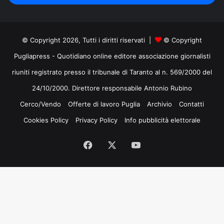
mail
© Copyright 2026, Tutti i diritti riservati |
© Copyright
Pugliapress - Quotidiano online editore associazione giornalisti
riuniti registrato presso il tribunale di Taranto al n. 569/2000 del
24/10/2000. Direttore responsabile Antonio Rubino
Cerco/Vendo
Offerte di lavoro Puglia
Archivio
Contatti
Cookies Policy
Privacy Policy
Info pubblicità elettorale
Facebook
X
You
Tube