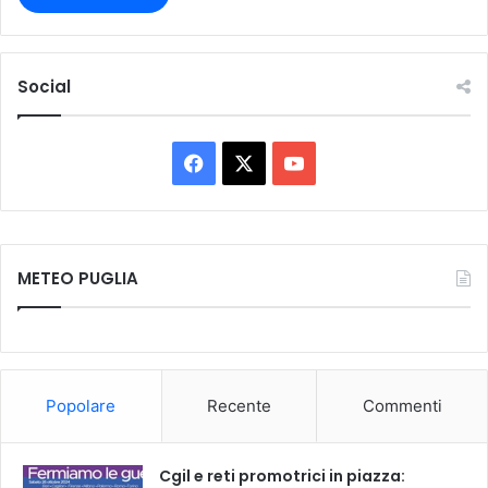
Social
F
X
Y
a
o
c
u
METEO PUGLIA
e
T
b
u
o
b
Popolare
Recente
Commenti
o
e
k
Cgil e reti promotrici in piazza: