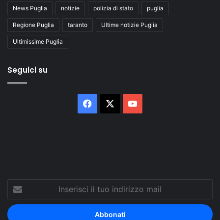
News Puglia
notizie
polizia di stato
puglia
Regione Puglia
taranto
Ultime notizie Puglia
Ultimissime Puglia
Seguici su
Facebook
X
You
Tube
Inserisci
il
tuo
indirizzo