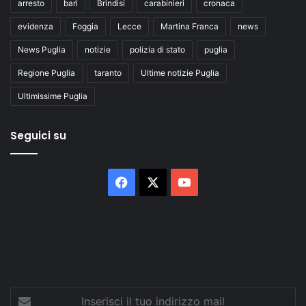
arresto
bari
Brindisi
carabinieri
cronaca
evidenza
Foggia
Lecce
Martina Franca
news
News Puglia
notizie
polizia di stato
puglia
Regione Puglia
taranto
Ultime notizie Puglia
Ultimissime Puglia
Seguici su
Facebook
X
You
Tube
Inserisci