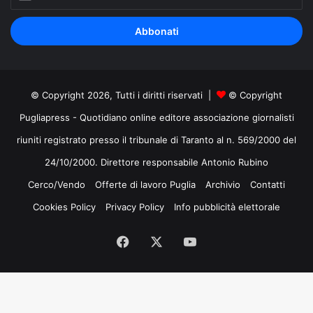
il
tuo
indirizzo
mail
© Copyright 2026, Tutti i diritti riservati |
© Copyright
Pugliapress - Quotidiano online editore associazione giornalisti
riuniti registrato presso il tribunale di Taranto al n. 569/2000 del
24/10/2000. Direttore responsabile Antonio Rubino
Cerco/Vendo
Offerte di lavoro Puglia
Archivio
Contatti
Cookies Policy
Privacy Policy
Info pubblicità elettorale
Facebook
X
You
Tube