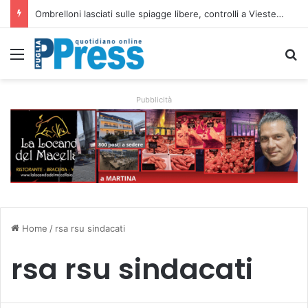
Ombrelloni lasciati sulle spiagge libere, controlli a Vieste e Peschici: liberati oltre 5mila metri quadrati
Menu
C
Pubblicità
Home
/
rsa rsu sindacati
rsa rsu sindacati