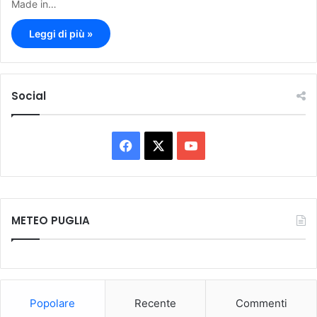
Made in…
Leggi di più »
Social
F
X
Y
a
o
c
u
METEO PUGLIA
e
T
b
u
o
b
Popolare
Recente
Commenti
o
e