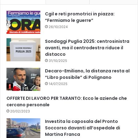
k
Cgil e reti promotrici in piazza:
“Fermiamo le guerre”
26/10/2024
Sondaggi Puglia 2025: centrosinistra
avanti, ma il centrodestra riduce il
distacco
31/10/2025
Decaro-Emiliano, la distanza resta al
“Libro possibile” di Polignano
14/07/2025
OFFERTE DI LAVORO PER TARANTO: Ecco le aziende che
cercano personale
20/02/2023
Investita la caposala del Pronto
Soccorso davanti all’ospedale di
Martina Franca