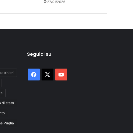
27/01/2026
Seguici su
rabinieri
Facebook
X
You
Tube
ws
a di stato
nto
me Puglia