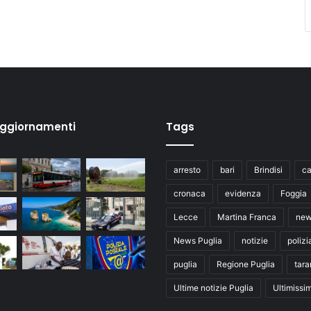
aggiornamenti
Tags
arresto
bari
Brindisi
ca
cronaca
evidenza
Foggia
Lecce
Martina Franca
ne
News Puglia
notizie
polizi
puglia
Regione Puglia
tara
Ultime notizie Puglia
Ultimissi