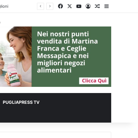
Facebook
X
You Tube
Accedi
Un articolo a c
Barra lateral
lioni
à
PUGLIAPRESS TV