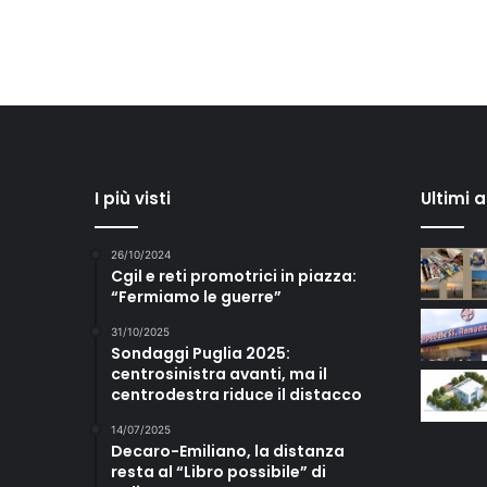
I più visti
Ultimi 
26/10/2024
Cgil e reti promotrici in piazza:
“Fermiamo le guerre”
31/10/2025
Sondaggi Puglia 2025:
centrosinistra avanti, ma il
centrodestra riduce il distacco
14/07/2025
Decaro-Emiliano, la distanza
resta al “Libro possibile” di