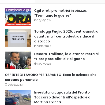
k
Cgil e reti promotrici in piazza:
“Fermiamo le guerre”
26/10/2024
Sondaggi Puglia 2025: centrosinistra
avanti, ma il centrodestra riduce il
distacco
31/10/2025
Decaro-Emiliano, la distanza resta al
“Libro possibile” di Polignano
14/07/2025
OFFERTE DI LAVORO PER TARANTO: Ecco le aziende che
cercano personale
20/02/2023
Investita la caposala del Pronto
Soccorso davanti all’ospedale di
Martina Franca