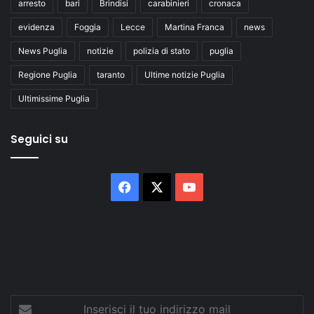
arresto
bari
Brindisi
carabinieri
cronaca
evidenza
Foggia
Lecce
Martina Franca
news
News Puglia
notizie
polizia di stato
puglia
Regione Puglia
taranto
Ultime notizie Puglia
Ultimissime Puglia
Seguici su
Facebook
X
You
Tube
Inserisci