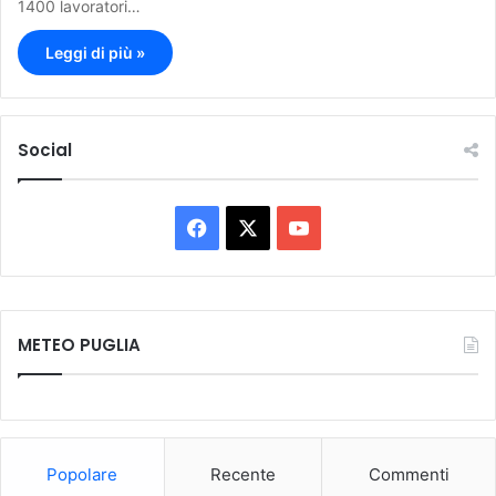
1400 lavoratori…
Leggi di più »
Social
F
X
Y
a
o
c
u
METEO PUGLIA
e
T
b
u
o
b
Popolare
Recente
Commenti
o
e