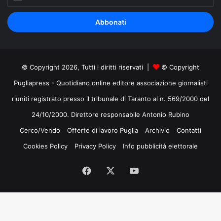
il
tuo
indirizzo
mail
© Copyright 2026, Tutti i diritti riservati |
© Copyright
Pugliapress - Quotidiano online editore associazione giornalisti
riuniti registrato presso il tribunale di Taranto al n. 569/2000 del
24/10/2000. Direttore responsabile Antonio Rubino
Cerco/Vendo
Offerte di lavoro Puglia
Archivio
Contatti
Cookies Policy
Privacy Policy
Info pubblicità elettorale
Facebook
X
You
Tube