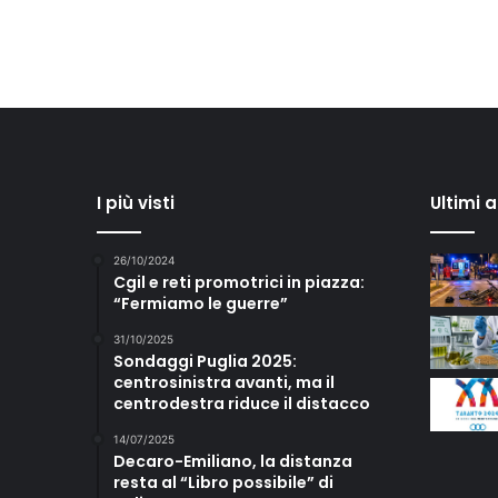
I più visti
Ultimi 
26/10/2024
Cgil e reti promotrici in piazza:
“Fermiamo le guerre”
31/10/2025
Sondaggi Puglia 2025:
centrosinistra avanti, ma il
centrodestra riduce il distacco
14/07/2025
Decaro-Emiliano, la distanza
resta al “Libro possibile” di