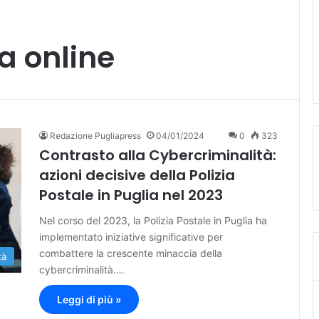
a online
Redazione Pugliapress
04/01/2024
0
323
Contrasto alla Cybercriminalità:
azioni decisive della Polizia
Postale in Puglia nel 2023
Nel corso del 2023, la Polizia Postale in Puglia ha
implementato iniziative significative per
combattere la crescente minaccia della
tà
cybercriminalità.…
Leggi di più »