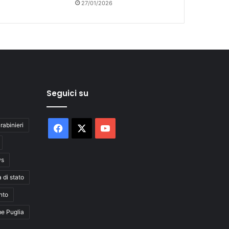
27/01/2026
Seguici su
rabinieri
Facebook
X
You
Tube
ws
a di stato
nto
me Puglia