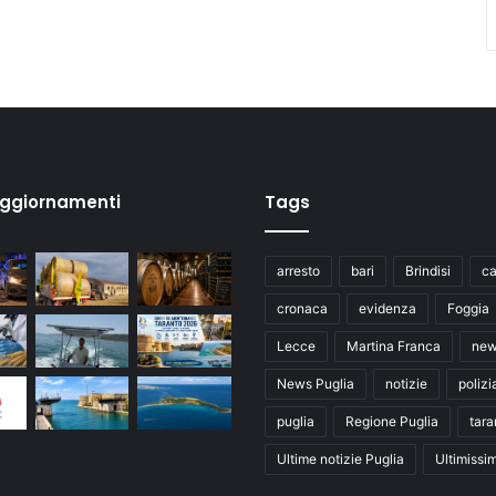
aggiornamenti
Tags
arresto
bari
Brindisi
ca
cronaca
evidenza
Foggia
Lecce
Martina Franca
ne
News Puglia
notizie
polizi
puglia
Regione Puglia
tara
Ultime notizie Puglia
Ultimissi