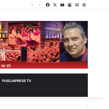
Facebook
X
You Tube
Accedi
Un articolo a c
Barra lateral
à
PUGLIAPRESS TV