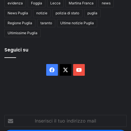
evidenza
Foggia
Lecce
Martina Franca
news
News Puglia
notizie
polizia di stato
puglia
Regione Puglia
taranto
Ultime notizie Puglia
Ultimissime Puglia
Seguici su
Facebook
X
You
Tube
Inserisci
il
tuo