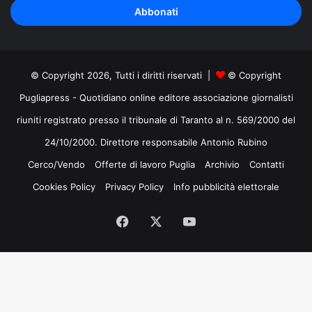
indirizzo
mail
© Copyright 2026, Tutti i diritti riservati |
© Copyright
Pugliapress - Quotidiano online editore associazione giornalisti
riuniti registrato presso il tribunale di Taranto al n. 569/2000 del
24/10/2000. Direttore responsabile Antonio Rubino
Cerco/Vendo
Offerte di lavoro Puglia
Archivio
Contatti
Cookies Policy
Privacy Policy
Info pubblicità elettorale
Facebook
X
You
Tube