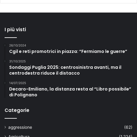
I più visti
26/10/2024
Cgil e reti promotrici in piazza: “Fermiamo le guerre”
31/10/2025
Sondaggi Puglia 2025: centrosinistra avanti, ma il
centrodestra riduce il distacco
14/07/2025
Decaro-Emiliano, la distanza resta al “Libro possibile”
di Polignano
Categorie
aggressione
(62)
Agricoltura
(1.224)