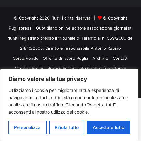
© Copyright 2026, Tutti i diritti riservati |
© Copyright
Pugliapress - Quotidiano online editore associazione giornalisti
riuniti registrato presso il tribunale di Taranto al n. 569/2000 del
24/10/2000. Direttore responsabile Antonio Rubino
Cerco/Vendo
Offerte di lavoro Puglia
Archivio
Contatti
Cookies Policy
Privacy Policy
Info pubblicità elettorale
Diamo valore alla tua privacy
Facebook
X
You
Utilizziamo i cookie per migliorare la tua esperienza di
navigazione, offrirti pubblicità o contenuti personalizzati e
Tube
analizzare il nostro traffico. Cliccando “Accetta tutti”,
acconsenti al nostro utilizzo dei cookie.
Personalizza
Rifiuta tutto
Accettare tutto