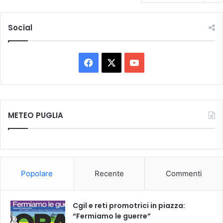
Social
F
X
Y
a
o
c
u
METEO PUGLIA
e
T
b
u
o
b
Popolare
Recente
Commenti
o
e
k
Cgil e reti promotrici in piazza:
“Fermiamo le guerre”