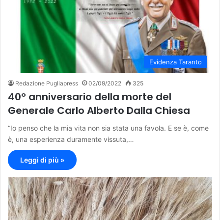
Evidenza Taranto
Redazione Pugliapress
02/09/2022
325
40° anniversario della morte del
Generale Carlo Alberto Dalla Chiesa
“Io penso che la mia vita non sia stata una favola. E se è, come
è, una esperienza duramente vissuta,…
Leggi di più »