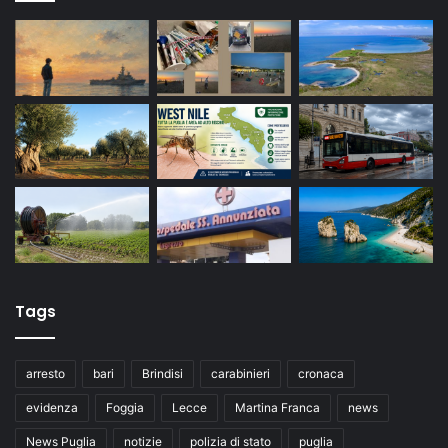
Tags
arresto
bari
Brindisi
carabinieri
cronaca
evidenza
Foggia
Lecce
Martina Franca
news
News Puglia
notizie
polizia di stato
puglia