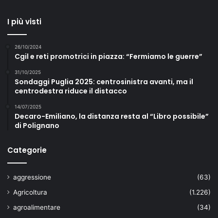
I più visti
26/10/2024
Cgil e reti promotrici in piazza: “Fermiamo le guerre”
31/10/2025
Sondaggi Puglia 2025: centrosinistra avanti, ma il
centrodestra riduce il distacco
14/07/2025
Decaro-Emiliano, la distanza resta al “Libro possibile”
di Polignano
Categorie
aggressione
(63)
Agricoltura
(1.226)
agroalimentare
(34)