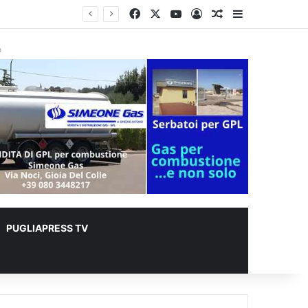
Facebook
X
You Tube
Accedi
Un articolo a c
Barra lateral
er animali
à
PUGLIAPRESS TV