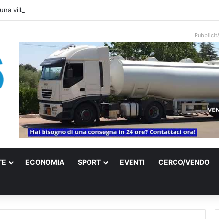
una villa confiscata alla mafia in un micro nido: nasce anche il cimitero p
Pubblicit
TE
ECONOMIA
SPORT
EVENTI
CERCO/VENDO