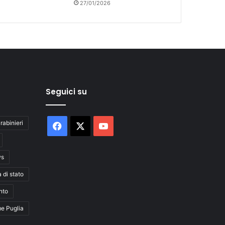
27/01/2026
Seguici su
rabinieri
Facebook
X
You
Tube
ws
a di stato
nto
me Puglia