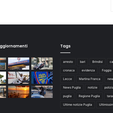
aggiornamenti
Tags
arresto
bari
Brindisi
ca
cronaca
evidenza
Foggia
Lecce
Martina Franca
ne
News Puglia
notizie
polizi
puglia
Regione Puglia
tara
Ultime notizie Puglia
Ultimissi