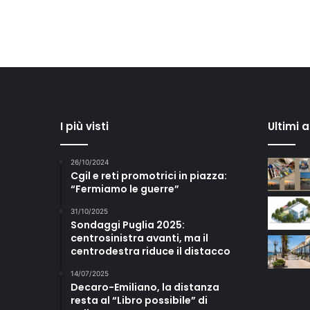
I più visti
Ultimi 
26/10/2024
Cgil e reti promotrici in piazza:
“Fermiamo le guerre”
31/10/2025
Sondaggi Puglia 2025:
centrosinistra avanti, ma il
centrodestra riduce il distacco
14/07/2025
Decaro-Emiliano, la distanza
resta al “Libro possibile” di