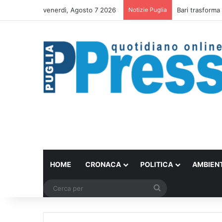
venerdì, Agosto 7 2026
Notizie Puglia
Bari trasforma 
HOME
CRONACA
POLITICA
AMBIEN
Cerca
per