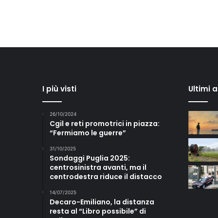
I più visti
Ultimi 
26/10/2024
Cgil e reti promotrici in piazza:
“Fermiamo le guerre”
31/10/2025
Sondaggi Puglia 2025:
centrosinistra avanti, ma il
centrodestra riduce il distacco
14/07/2025
Decaro-Emiliano, la distanza
resta al “Libro possibile” di