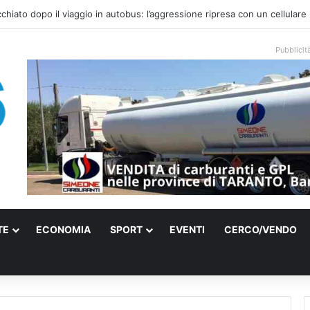
onale arriva sulla costa di Mattinata: scattano i divieti alla Baia dei Farag
Pubblicit
TE
ECONOMIA
SPORT
EVENTI
CERCO/VENDO