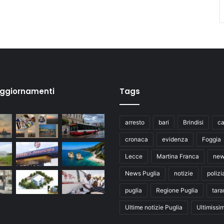
aggiornamenti
Tags
arresto
bari
Brindisi
ca
cronaca
evidenza
Foggia
Lecce
Martina Franca
ne
News Puglia
notizie
polizi
puglia
Regione Puglia
tara
Ultime notizie Puglia
Ultimissi