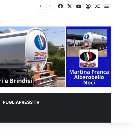
Facebook
X
You Tube
Accedi
Un articolo a c
Barra lateral
lioni
à
PUGLIAPRESS TV