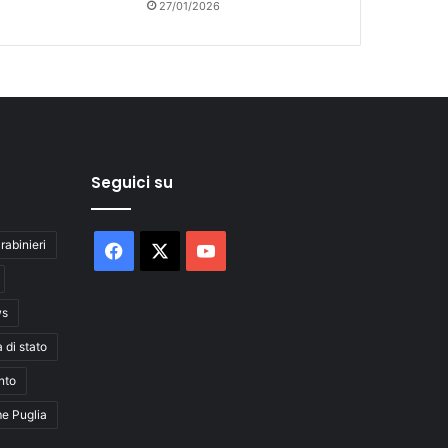
27/01/2026
Seguici su
rabinieri
Facebook
X
You
Tube
ws
a di stato
nto
me Puglia