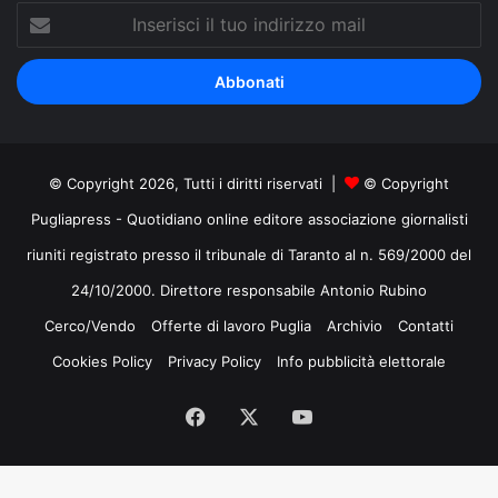
Inserisci
il
tuo
indirizzo
mail
© Copyright 2026, Tutti i diritti riservati |
© Copyright
Pugliapress - Quotidiano online editore associazione giornalisti
riuniti registrato presso il tribunale di Taranto al n. 569/2000 del
24/10/2000. Direttore responsabile Antonio Rubino
Cerco/Vendo
Offerte di lavoro Puglia
Archivio
Contatti
Cookies Policy
Privacy Policy
Info pubblicità elettorale
Facebook
X
You
Tube