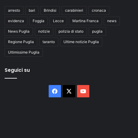
arresto
bari
Brindisi
carabinieri
cronaca
evidenza
Foggia
Lecce
Martina Franca
news
News Puglia
notizie
polizia di stato
puglia
Regione Puglia
taranto
Ultime notizie Puglia
Ultimissime Puglia
Seguici su
Facebook
X
You
Tube