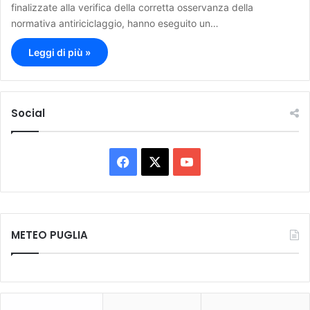
finalizzate alla verifica della corretta osservanza della
normativa antiriciclaggio, hanno eseguito un…
Leggi di più »
Social
F
X
Y
a
o
c
u
METEO PUGLIA
e
T
b
u
o
b