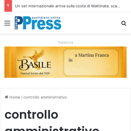
Un set internazionale arriva sulla costa di Mattinata: scattano i divieti alla Baia dei Faraglioni
Menu
C
Pubblicità
Home
/
controllo amministrativo
controllo