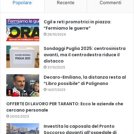
Popolare
Recente
Commenti
o
e
k
Cgil e reti promotrici in piazza:
“Fermiamo le guerre”
26/10/2024
Sondaggi Puglia 2025: centrosinistra
avanti, ma il centrodestra riduce il
distacco
31/10/2025
Decaro-Emiliano, la distanza resta al
“Libro possibile” di Polignano
14/07/2025
OFFERTE DI LAVORO PER TARANTO: Ecco le aziende che
cercano personale
20/02/2023
Investita la caposala del Pronto
Soccorso davanti all’ospedale di