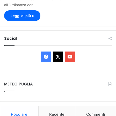
all’Ordinanza con…
Leggi di più »
Social
F
X
Y
a
o
c
u
METEO PUGLIA
e
T
b
u
o
b
Popolare
Recente
Commenti