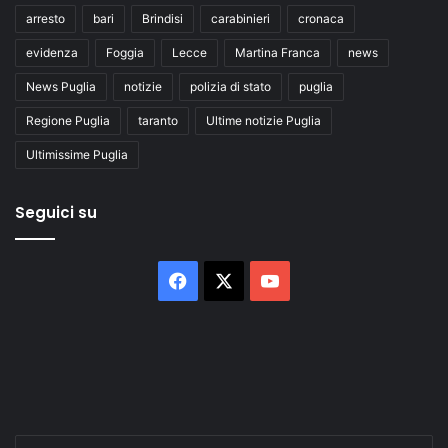
arresto
bari
Brindisi
carabinieri
cronaca
evidenza
Foggia
Lecce
Martina Franca
news
News Puglia
notizie
polizia di stato
puglia
Regione Puglia
taranto
Ultime notizie Puglia
Ultimissime Puglia
Seguici su
Facebook
X
You
Tube
Inserisci