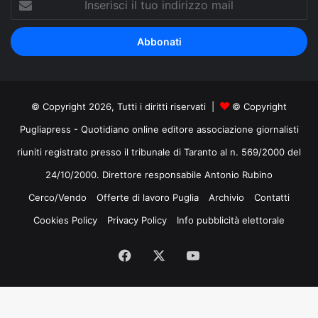
il
tuo
indirizzo
mail
© Copyright 2026, Tutti i diritti riservati |
© Copyright
Pugliapress - Quotidiano online editore associazione giornalisti
riuniti registrato presso il tribunale di Taranto al n. 569/2000 del
24/10/2000. Direttore responsabile Antonio Rubino
Cerco/Vendo
Offerte di lavoro Puglia
Archivio
Contatti
Cookies Policy
Privacy Policy
Info pubblicità elettorale
Facebook
X
You
Tube