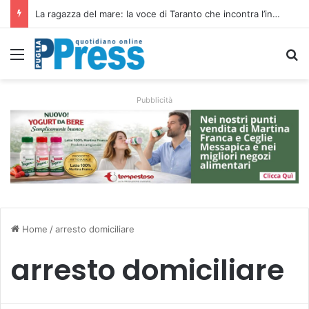
Siccità e caro gasolio colpiscono le campagne pugliesi: irrigare costa il 50,6% in più
Menu
C
Pubblicità
Home
/
arresto domiciliare
arresto domiciliare