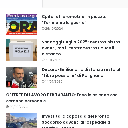
o
e
k
Cgil e reti promotrici in piazza:
“Fermiamo le guerre”
26/10/2024
Sondaggi Puglia 2025: centrosinistra
avanti, ma il centrodestra riduce il
distacco
31/10/2025
Decaro-Emiliano, la distanza resta al
“Libro possibile” di Polignano
14/07/2025
OFFERTE DI LAVORO PER TARANTO: Ecco le aziende che
cercano personale
20/02/2023
Investita la caposala del Pronto
Soccorso davanti all’ospedale di