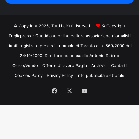
mail
© Copyright 2026, Tutti i diritti riservati |
© Copyright
Pugliapress - Quotidiano online editore associazione giornalisti
riuniti registrato presso il tribunale di Taranto al n. 569/2000 del
24/10/2000. Direttore responsabile Antonio Rubino
Cerco/Vendo
Offerte di lavoro Puglia
Archivio
Contatti
Cookies Policy
Privacy Policy
Info pubblicità elettorale
Facebook
X
You
Tube