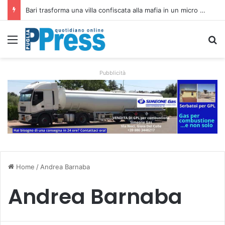
Rubano strumenti e farmaci ai medici dei migranti a Bari: ferme le visite a Nardò
Menu
C
Pubblicità
Home
/
Andrea Barnaba
Andrea Barnaba