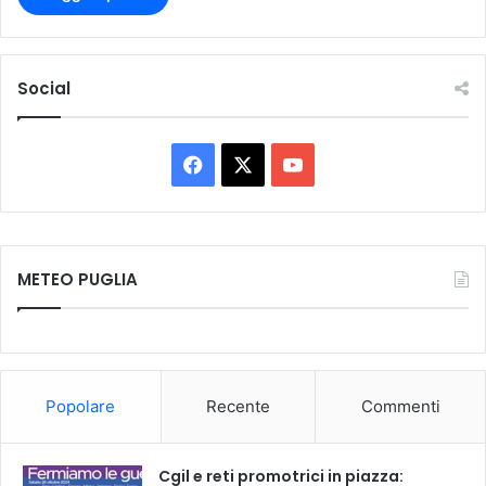
Social
F
X
Y
a
o
c
u
METEO PUGLIA
e
T
b
u
o
b
Popolare
Recente
Commenti
o
e
k
Cgil e reti promotrici in piazza: