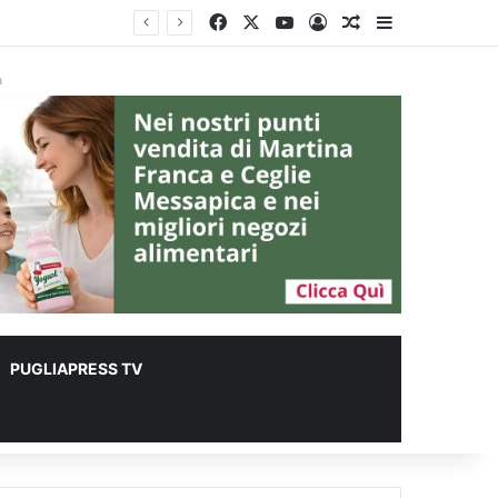
Facebook
X
You Tube
Accedi
Un articolo a ca
Barra lateral
à
PUGLIAPRESS TV