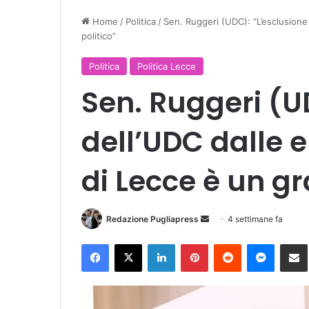
Home
/
Politica
/
Sen. Ruggeri (UDC): “L’esclusione 
politico”
Politica
Politica Lecce
Sen. Ruggeri (U
dell’UDC dalle e
di Lecce è un gr
Invia
Redazione Pugliapress
4 settimane fa
un'email
Facebook
X
LinkedIn
Pinterest
Reddit
Messen
Co