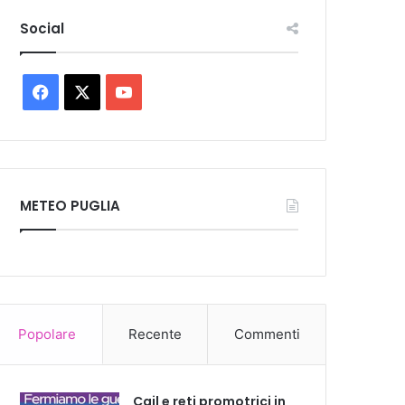
Social
Facebook
X
You
Tube
METEO PUGLIA
Popolare
Recente
Commenti
Cgil e reti promotrici in