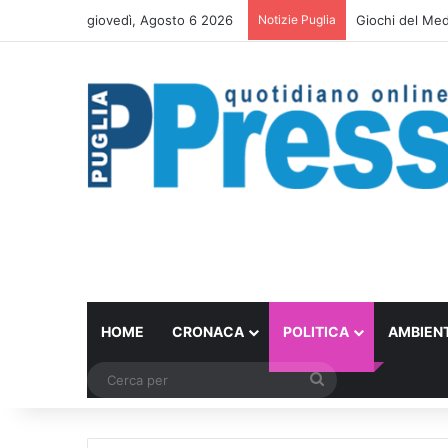
giovedì, Agosto 6 2026
Notizie Puglia
Giochi del Medi
HOME
CRONACA
POLITICA
AMBIEN
Cerca
per