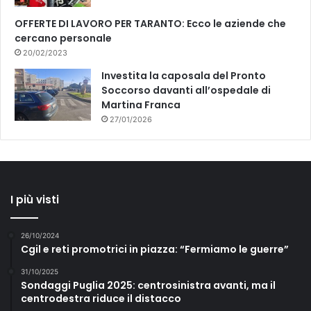
OFFERTE DI LAVORO PER TARANTO: Ecco le aziende che
cercano personale
20/02/2023
Investita la caposala del Pronto
Soccorso davanti all’ospedale di
Martina Franca
27/01/2026
I più visti
26/10/2024
Cgil e reti promotrici in piazza: “Fermiamo le guerre”
31/10/2025
Sondaggi Puglia 2025: centrosinistra avanti, ma il
centrodestra riduce il distacco