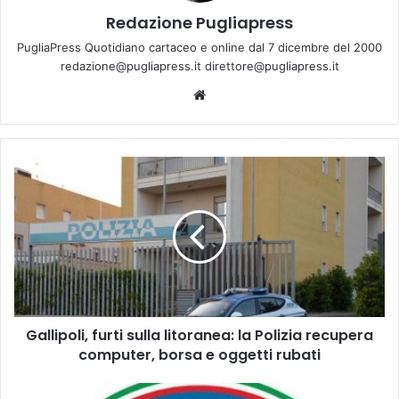
Redazione Pugliapress
PugliaPress Quotidiano cartaceo e online dal 7 dicembre del 2000
redazione@pugliapress.it direttore@pugliapress.it
Website
Gallipoli,
furti
sulla
litoranea:
la
Polizia
recupera
computer,
borsa
Gallipoli, furti sulla litoranea: la Polizia recupera
e
oggetti
computer, borsa e oggetti rubati
rubati
Eletti