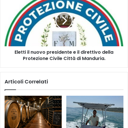
il
nuovo
presidente
e
il
direttivo
della
Protezione
Eletti il nuovo presidente e il direttivo della
Civile
Città
Protezione Civile Città di Manduria.
di
Manduria.
Articoli Correlati