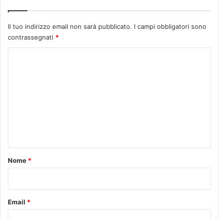
Il tuo indirizzo email non sarà pubblicato.
I campi obbligatori sono
contrassegnati
*
C
o
m
m
e
n
t
o
Nome
*
*
Email
*