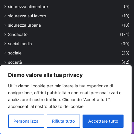
sicurezza alimentare
(9)
sicurezza sul lavoro
(10)
sicurezza urbana
(10)
Sindacato
(174)
social media
(30)
sociale
(23)
società
(42)
sostenibilità
(157)
Diamo valore alla tua privacy
spaccio
(29)
Utilizziamo i cookie per migliorare la tua esperienza di
Speciale G7 Puglia
(34)
navigazione, offrirti pubblicità o contenuti personalizzati e
Spettacolo
(18)
analizzare il nostro traffico. Cliccando “Accetta tutti”,
acconsenti al nostro utilizzo dei cookie.
Spettacolo Bari e Bat
(218)
Spettacolo Brindisi
(109)
Personalizza
Rifiuta tutto
Accettare tutto
Spettacolo Foggia
(76)
Facebook
X
WhatsApp
Telegram
Viber