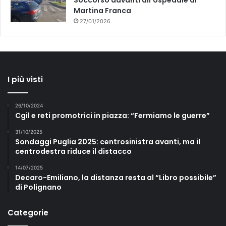
Soccorso davanti all’ospedale di
Martina Franca
27/01/2026
I più visti
26/10/2024
Cgil e reti promotrici in piazza: “Fermiamo le guerre”
31/10/2025
Sondaggi Puglia 2025: centrosinistra avanti, ma il
centrodestra riduce il distacco
14/07/2025
Decaro-Emiliano, la distanza resta al “Libro possibile”
di Polignano
Categorie