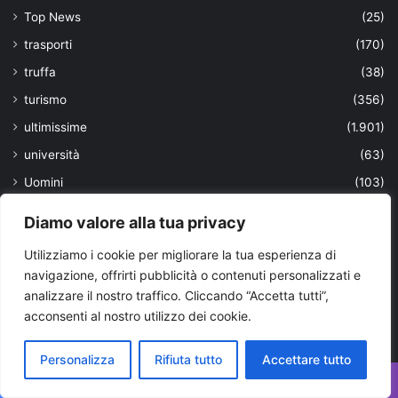
Top News
(25)
trasporti
(170)
truffa
(38)
turismo
(356)
ultimissime
(1.901)
università
(63)
Uomini
(103)
urbanistica locale
(5)
Diamo valore alla tua privacy
Valle d'Itria
(967)
Utilizziamo i cookie per migliorare la tua esperienza di
viaggi
(39)
navigazione, offrirti pubblicità o contenuti personalizzati e
VIAGGIARE IN PUGLIA
(53)
analizzare il nostro traffico. Cliccando “Accetta tutti”,
acconsenti al nostro utilizzo dei cookie.
violenza
(2)
vitivinicola
(1)
Personalizza
Rifiuta tutto
Accettare tutto
Vivere in Puglia
(13)
Facebook
X
WhatsApp
Telegram
Viber