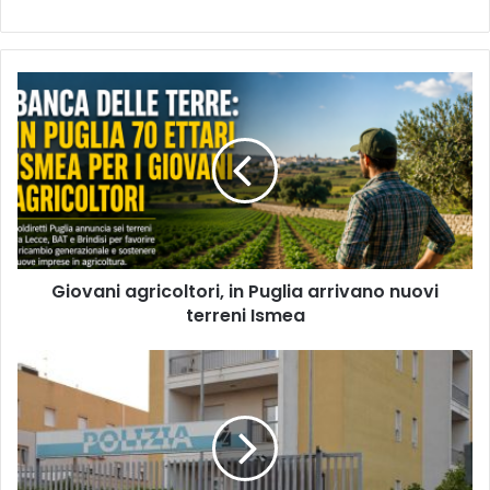
Giovani
agricoltori,
in
Puglia
arrivano
nuovi
terreni
Ismea
Giovani agricoltori, in Puglia arrivano nuovi
terreni Ismea
Gallipoli,
furti
sulla
litoranea:
la
Polizia