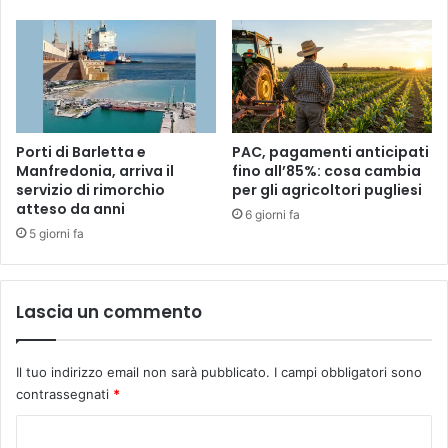
Porti di Barletta e
PAC, pagamenti anticipati
Manfredonia, arriva il
fino all’85%: cosa cambia
servizio di rimorchio
per gli agricoltori pugliesi
atteso da anni
6 giorni fa
5 giorni fa
Lascia un commento
Il tuo indirizzo email non sarà pubblicato.
I campi obbligatori sono
contrassegnati
*
C