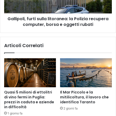
recupera
computer,
borsa
Gallipoli, furti sulla litoranea: la Polizia recupera
e
oggetti
computer, borsa e oggetti rubati
rubati
Articoli Correlati
Quasi 5 milioni di ettolitri
Il Mar Piccolo e la
di vino fermi in Puglia:
mitilicoltura, il lavoro che
prezzi in caduta e aziende
identifica Taranto
in difficoltà
2 giorni fa
1 giorno fa