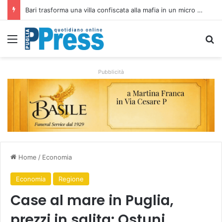
Rubano strumenti e farmaci ai medici dei migranti a Bari: ferme le visite a Nardò
Menu
C
Pubblicità
Home
/
Economia
Economia
Regione
Case al mare in Puglia,
prezzi in salita: Ostuni