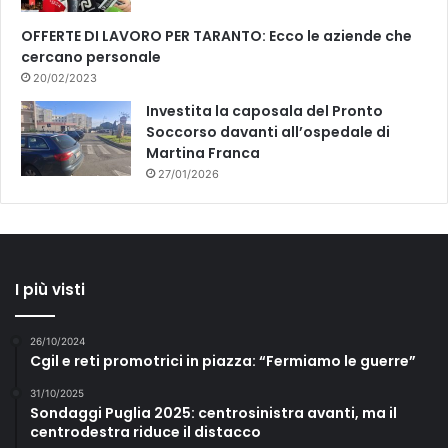
OFFERTE DI LAVORO PER TARANTO: Ecco le aziende che
cercano personale
20/02/2023
Investita la caposala del Pronto
Soccorso davanti all’ospedale di
Martina Franca
27/01/2026
I più visti
26/10/2024
Cgil e reti promotrici in piazza: “Fermiamo le guerre”
31/10/2025
Sondaggi Puglia 2025: centrosinistra avanti, ma il
centrodestra riduce il distacco