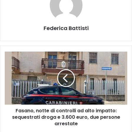
Federica Battisti
Fasano,
notte
di
controlli
ad
alto
impatto:
sequestrati
droga
Fasano, notte di controlli ad alto impatto:
e
3.600
sequestrati droga e 3.600 euro, due persone
euro,
arrestate
due