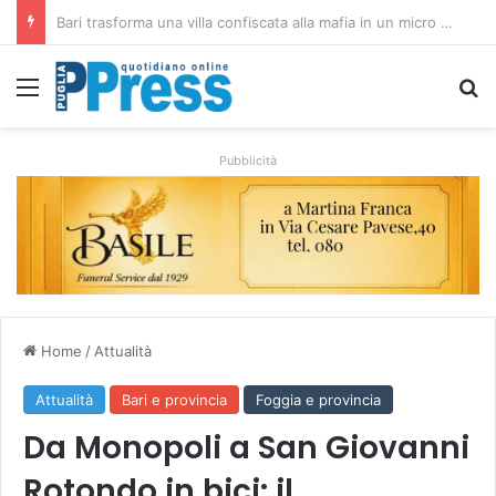
Rubano strumenti e farmaci ai medici dei migranti a Bari: ferme le visite a Nardò
Menu
C
Pubblicità
Home
/
Attualità
Attualità
Bari e provincia
Foggia e provincia
Da Monopoli a San Giovanni
Rotondo in bici: il