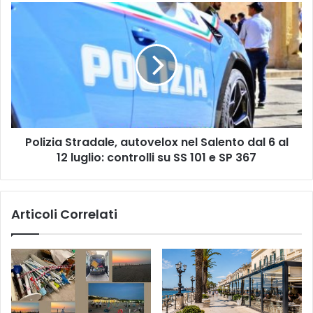
persone
Polizia
arrestate
Stradale,
autovelox
nel
Salento
dal
6
al
12
Polizia Stradale, autovelox nel Salento dal 6 al
luglio:
controlli
12 luglio: controlli su SS 101 e SP 367
su
SS
101
Articoli Correlati
e
SP
367