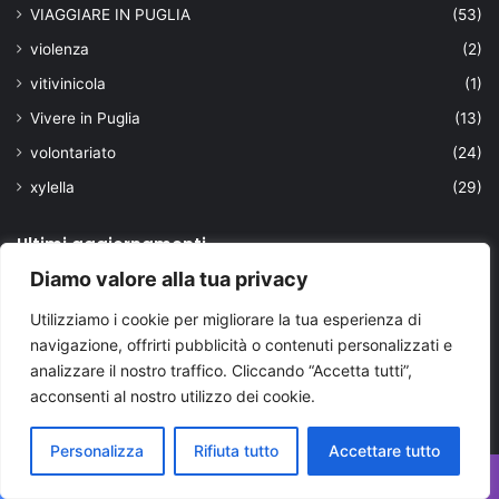
VIAGGIARE IN PUGLIA
(53)
violenza
(2)
vitivinicola
(1)
Vivere in Puglia
(13)
volontariato
(24)
xylella
(29)
Ultimi aggiornamenti
Diamo valore alla tua privacy
Utilizziamo i cookie per migliorare la tua esperienza di
navigazione, offrirti pubblicità o contenuti personalizzati e
analizzare il nostro traffico. Cliccando “Accetta tutti”,
acconsenti al nostro utilizzo dei cookie.
Personalizza
Rifiuta tutto
Accettare tutto
Facebook
X
WhatsApp
Telegram
Viber