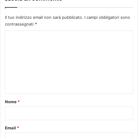
Il tuo indirizzo email non sarà pubblicato.
I campi obbligatori sono
contrassegnati
*
C
o
m
m
e
n
t
o
Nome
*
*
Email
*