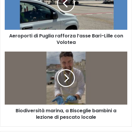
l’asse
Bari-
Lille
con
Volotea
Aeroporti di Puglia rafforza l’asse Bari-Lille con
Volotea
Biodiversità
marina,
a
Bisceglie
bambini
a
lezione
di
pescato
Biodiversità marina, a Bisceglie bambini a
locale
lezione di pescato locale