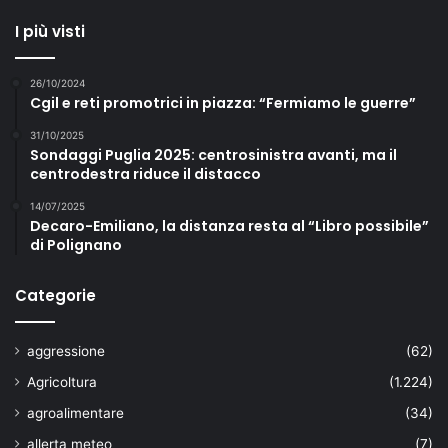
I più visti
26/10/2024
Cgil e reti promotrici in piazza: “Fermiamo le guerre”
31/10/2025
Sondaggi Puglia 2025: centrosinistra avanti, ma il
centrodestra riduce il distacco
14/07/2025
Decaro-Emiliano, la distanza resta al “Libro possibile”
di Polignano
Categorie
aggressione
(62)
Agricoltura
(1.224)
agroalimentare
(34)
allerta meteo
(7)