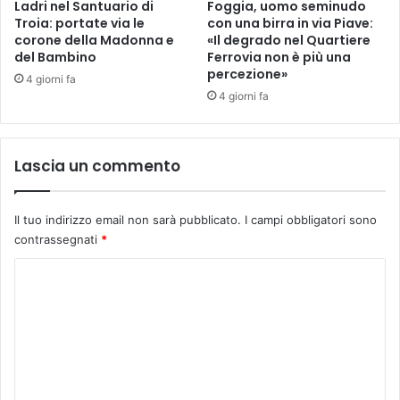
Ladri nel Santuario di
Foggia, uomo seminudo
Troia: portate via le
con una birra in via Piave:
corone della Madonna e
«Il degrado nel Quartiere
del Bambino
Ferrovia non è più una
percezione»
4 giorni fa
4 giorni fa
Lascia un commento
Il tuo indirizzo email non sarà pubblicato.
I campi obbligatori sono
contrassegnati
*
C
o
m
m
e