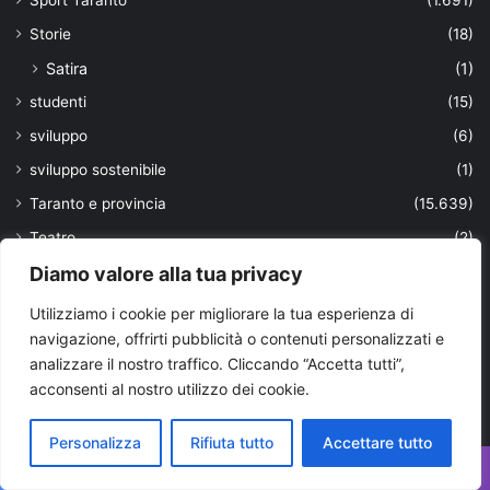
Sport Taranto
(1.691)
Storie
(18)
Satira
(1)
studenti
(15)
sviluppo
(6)
sviluppo sostenibile
(1)
Taranto e provincia
(15.639)
Teatro
(2)
Diamo valore alla tua privacy
Tecnologia
(217)
Tendenze
(107)
Utilizziamo i cookie per migliorare la tua esperienza di
navigazione, offrirti pubblicità o contenuti personalizzati e
Territorio
(118)
analizzare il nostro traffico. Cliccando “Accetta tutti”,
Top News
(25)
acconsenti al nostro utilizzo dei cookie.
trasporti
(170)
truffa
(38)
Personalizza
Rifiuta tutto
Accettare tutto
turismo
(356)
Facebook
X
WhatsApp
Telegram
Viber