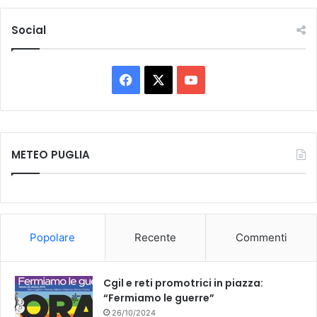
Social
Facebook
X
You
Tube
METEO PUGLIA
Popolare
Recente
Commenti
Cgil e reti promotrici in piazza:
“Fermiamo le guerre”
26/10/2024