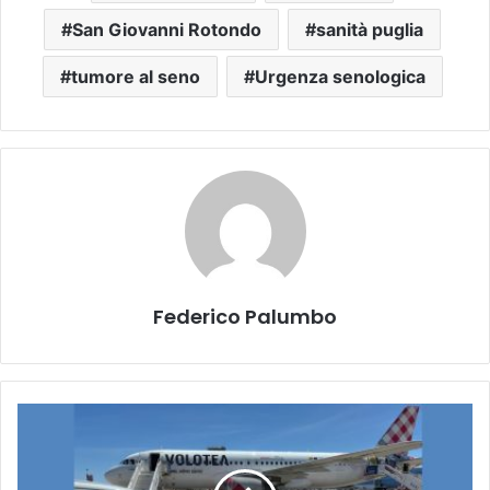
San Giovanni Rotondo
sanità puglia
tumore al seno
Urgenza senologica
Federico Palumbo
Aeroporti
di
Puglia
rafforza