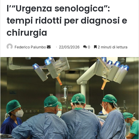
l’“Urgenza senologica”:
tempi ridotti per diagnosi e
chirurgia
Invia
Federico Palumbo
22/05/2026
0
2 minuti di lettura
un'email