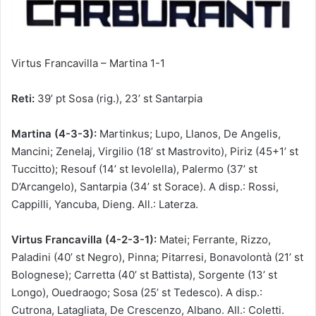
Virtus Francavilla – Martina 1-1
Reti:
39’ pt Sosa (rig.), 23’ st Santarpia
Martina (4-3-3):
Martinkus; Lupo, Llanos, De Angelis,
Mancini; Zenelaj, Virgilio (18’ st Mastrovito), Piriz (45+1’ st
Tuccitto); Resouf (14’ st Ievolella), Palermo (37’ st
D’Arcangelo), Santarpia (34’ st Sorace). A disp.: Rossi,
Cappilli, Yancuba, Dieng. All.: Laterza.
Virtus Francavilla (4-2-3-1):
Matei; Ferrante, Rizzo,
Paladini (40’ st Negro), Pinna; Pitarresi, Bonavolontà (21’ st
Bolognese); Carretta (40’ st Battista), Sorgente (13’ st
Longo), Ouedraogo; Sosa (25’ st Tedesco). A disp.:
Cutrona, Latagliata, De Crescenzo, Albano. All.: Coletti.