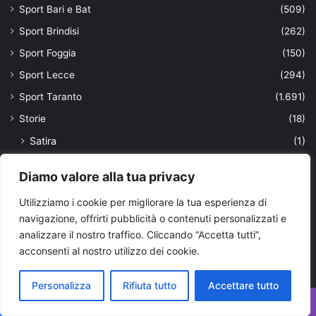
Sport Bari e Bat
(509)
Sport Brindisi
(262)
Sport Foggia
(150)
Sport Lecce
(294)
Sport Taranto
(1.691)
Storie
(18)
Satira
(1)
studenti
(15)
Diamo valore alla tua privacy
sviluppo
(6)
Utilizziamo i cookie per migliorare la tua esperienza di
sviluppo sostenibile
(1)
navigazione, offrirti pubblicità o contenuti personalizzati e
Taranto e provincia
(15.639)
analizzare il nostro traffico. Cliccando “Accetta tutti”,
Teatro
(2)
acconsenti al nostro utilizzo dei cookie.
Tecnologia
(217)
Personalizza
Rifiuta tutto
Accettare tutto
Tendenze
(107)
Territorio
(118)
Facebook
X
WhatsApp
Telegram
Viber