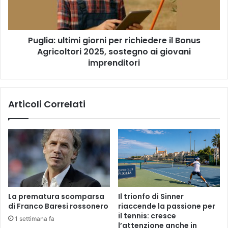
Bonus
Agricoltori
2025,
Puglia: ultimi giorni per richiedere il Bonus
sostegno
ai
Agricoltori 2025, sostegno ai giovani
giovani
imprenditori
imprenditori
Articoli Correlati
La prematura scomparsa
Il trionfo di Sinner
di Franco Baresi rossonero
riaccende la passione per
il tennis: cresce
1 settimana fa
l’attenzione anche in