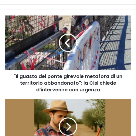
"Il
guasto
del
ponte
girevole
metafora
di
un
territorio
"Il guasto del ponte girevole metafora di un
abbandonato":
la
territorio abbandonato": la Cisl chiede
Cisl
d'intervenire con urgenza
chiede
d'intervenire
Puglia:
con
ultimi
urgenza
giorni
per
richiedere
il