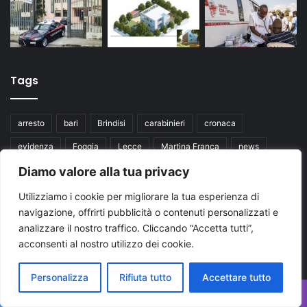
Tags
arresto
bari
Brindisi
carabinieri
cronaca
evidenza
Foggia
Lecce
Martina Franca
news
Diamo valore alla tua privacy
News Puglia
notizie
polizia di stato
puglia
Regione Puglia
taranto
Ultime notizie Puglia
Utilizziamo i cookie per migliorare la tua esperienza di
navigazione, offrirti pubblicità o contenuti personalizzati e
Ultimissime Puglia
analizzare il nostro traffico. Cliccando “Accetta tutti”,
acconsenti al nostro utilizzo dei cookie.
Seguici su
Personalizza
Rifiuta tutto
Accettare tutto
Facebook
X
You
Facebook
X
WhatsApp
Telegram
Viber