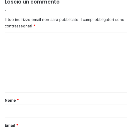
Lascia un commento
Il tuo indirizzo email non sarà pubblicato.
I campi obbligatori sono
contrassegnati
*
C
o
m
m
e
n
t
o
Nome
*
*
Email
*