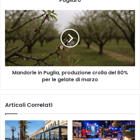
Pagliaro
del
Consigliere
Mandorle
Pagliaro
in
Puglia,
produzione
crolla
del
60%
per
le
Mandorle in Puglia, produzione crolla del 60%
gelate
di
per le gelate di marzo
marzo
Articoli Correlati