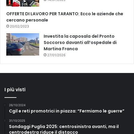
OFFERTE DI LAVORO PER TARANTO: Ecco le aziende che
cercano personale
20/02/2023
Investita la caposala del Pronto
Soccorso davanti all’ospedale di
Martina Franca
27/01/2026
I più visti
26/10/2024
Cgil e reti promotrici in piazza: “Fermiamo le guerre”
31/10/2025
Sondaggi Puglia 2025: centrosinistra avanti, ma il
centrodestra riduce il distacco