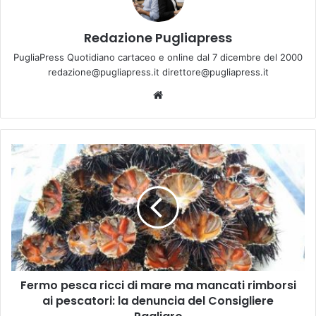
Redazione Pugliapress
PugliaPress Quotidiano cartaceo e online dal 7 dicembre del 2000
redazione@pugliapress.it direttore@pugliapress.it
Website
Fermo
pesca
ricci
di
mare
ma
mancati
rimborsi
ai
Fermo pesca ricci di mare ma mancati rimborsi
pescatori:
la
ai pescatori: la denuncia del Consigliere
denuncia