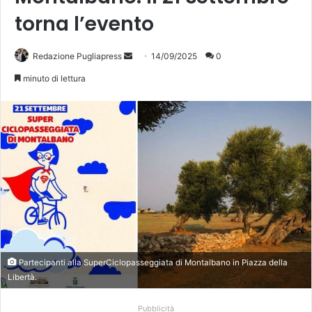
torna l’evento
Invia
Redazione Pugliapress
14/09/2025
0
un'email
minuto di lettura
Partecipanti alla SuperCiclopasseggiata di Montalbano in Piazza della
Libertà.
Pubblicità