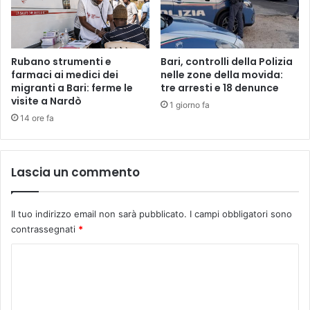
Rubano strumenti e
Bari, controlli della Polizia
farmaci ai medici dei
nelle zone della movida:
migranti a Bari: ferme le
tre arresti e 18 denunce
visite a Nardò
1 giorno fa
14 ore fa
Lascia un commento
Il tuo indirizzo email non sarà pubblicato.
I campi obbligatori sono
contrassegnati
*
C
o
m