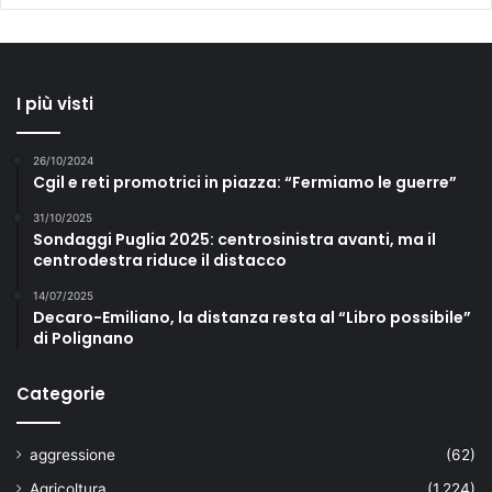
I più visti
26/10/2024
Cgil e reti promotrici in piazza: “Fermiamo le guerre”
31/10/2025
Sondaggi Puglia 2025: centrosinistra avanti, ma il
centrodestra riduce il distacco
14/07/2025
Decaro-Emiliano, la distanza resta al “Libro possibile”
di Polignano
Categorie
aggressione
(62)
Agricoltura
(1.224)