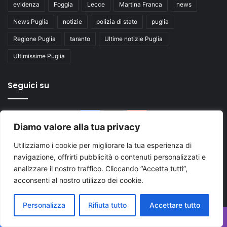
evidenza
Foggia
Lecce
Martina Franca
news
News Puglia
notizie
polizia di stato
puglia
Regione Puglia
taranto
Ultime notizie Puglia
Ultimissime Puglia
Seguici su
Facebook
X
You
Diamo valore alla tua privacy
Tube
Utilizziamo i cookie per migliorare la tua esperienza di
navigazione, offrirti pubblicità o contenuti personalizzati e
analizzare il nostro traffico. Cliccando “Accetta tutti”,
acconsenti al nostro utilizzo dei cookie.
Inserisci
Personalizza
Rifiuta tutto
Accettare tutto
il
tuo
Facebook
X
WhatsApp
Telegram
Viber