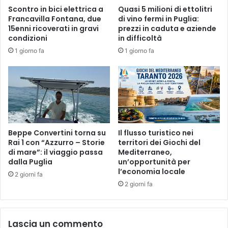
Scontro in bici elettrica a
Quasi 5 milioni di ettolitri
Francavilla Fontana, due
di vino fermi in Puglia:
15enni ricoverati in gravi
prezzi in caduta e aziende
condizioni
in difficoltà
1 giorno fa
1 giorno fa
Beppe Convertini torna su
Il flusso turistico nei
Rai 1 con “Azzurro – Storie
territori dei Giochi del
di mare”: il viaggio passa
Mediterraneo,
dalla Puglia
un’opportunità per
l’economia locale
2 giorni fa
2 giorni fa
Lascia un commento