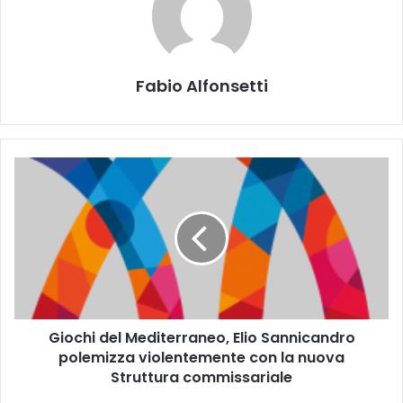
Fabio Alfonsetti
Giochi
del
Mediterraneo,
Elio
Sannicandro
polemizza
violentemente
con
la
Giochi del Mediterraneo, Elio Sannicandro
nuova
Struttura
polemizza violentemente con la nuova
commissariale
Struttura commissariale