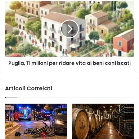
Puglia,
11
milioni
per
ridare
vita
ai
beni
confiscati
Puglia, 11 milioni per ridare vita ai beni confiscati
Articoli Correlati