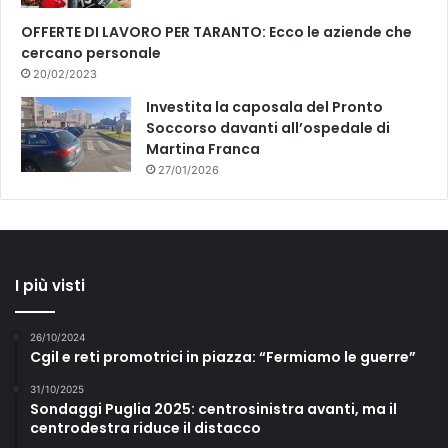
OFFERTE DI LAVORO PER TARANTO: Ecco le aziende che
cercano personale
20/02/2023
Investita la caposala del Pronto
Soccorso davanti all’ospedale di
Martina Franca
27/01/2026
I più visti
26/10/2024
Cgil e reti promotrici in piazza: “Fermiamo le guerre”
31/10/2025
Sondaggi Puglia 2025: centrosinistra avanti, ma il
centrodestra riduce il distacco