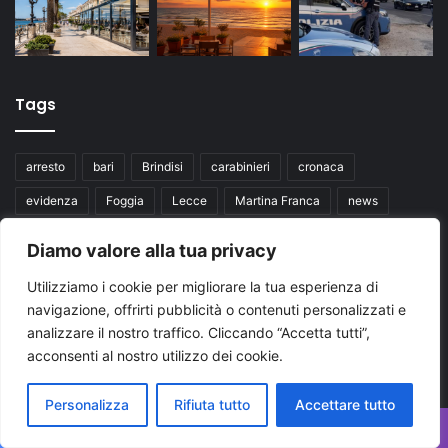
Tags
arresto
bari
Brindisi
carabinieri
cronaca
evidenza
Foggia
Lecce
Martina Franca
news
News Puglia
notizie
polizia di stato
puglia
Diamo valore alla tua privacy
Regione Puglia
taranto
Ultime notizie Puglia
Utilizziamo i cookie per migliorare la tua esperienza di
Ultimissime Puglia
navigazione, offrirti pubblicità o contenuti personalizzati e
analizzare il nostro traffico. Cliccando “Accetta tutti”,
acconsenti al nostro utilizzo dei cookie.
Seguici su
Personalizza
Rifiuta tutto
Accettare tutto
Facebook
X
You
Facebook
X
WhatsApp
Telegram
Viber