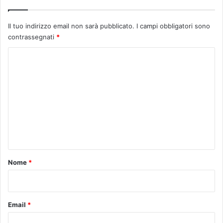
Il tuo indirizzo email non sarà pubblicato.
I campi obbligatori sono
contrassegnati
*
C
o
m
m
e
n
t
o
Nome
*
*
Email
*