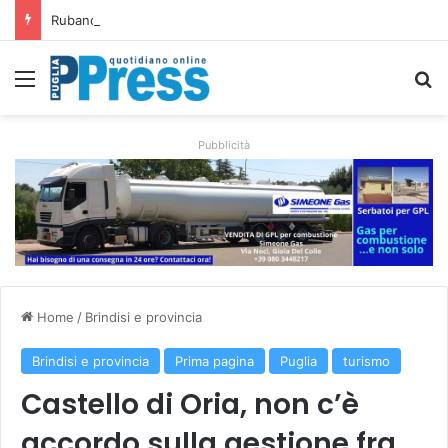
Rubano strumenti e farmaci ai medici dei migranti a Bari: ferme le visite a Nardò
Menu
C
Pubblicità
Home
/
Brindisi e provincia
Brindisi e provincia
Prima pagina
Puglia
turismo
Castello di Oria, non c’è
accordo sulla gestione fra