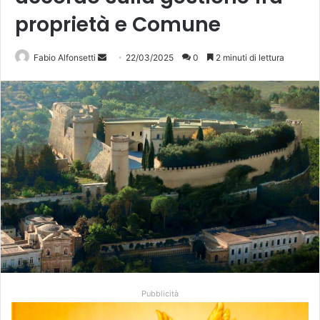
proprietà e Comune
Invia
Fabio Alfonsetti
22/03/2025
0
2 minuti di lettura
un'email
Pubblicità