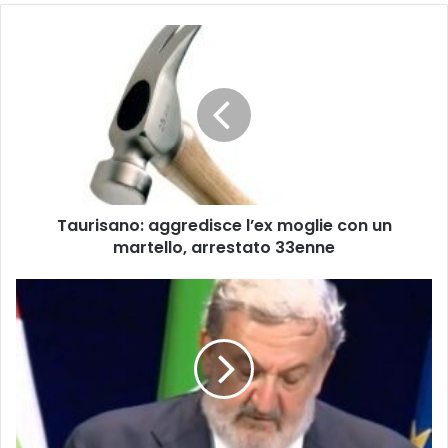
Taurisano:
aggredisce
l’ex
moglie
con
un
martello,
arrestato
33enne
Taurisano: aggredisce l’ex moglie con un
martello, arrestato 33enne
Emiliano:
"Bilancio
regionale
in
crisi,
serve
compattezza"