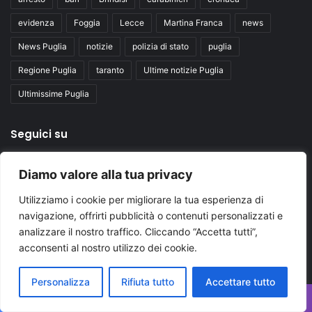
evidenza
Foggia
Lecce
Martina Franca
news
News Puglia
notizie
polizia di stato
puglia
Regione Puglia
taranto
Ultime notizie Puglia
Ultimissime Puglia
Seguici su
Diamo valore alla tua privacy
Facebook
X
You
Utilizziamo i cookie per migliorare la tua esperienza di
Tube
navigazione, offrirti pubblicità o contenuti personalizzati e
analizzare il nostro traffico. Cliccando “Accetta tutti”,
acconsenti al nostro utilizzo dei cookie.
Personalizza
Rifiuta tutto
Accettare tutto
Inserisci
il
Facebook
X
WhatsApp
Telegram
Viber