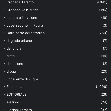
Cronaca Taranto
(9.845)
Cronaca Valle d'Itria
(186)
cultura e istruzione
(16)
cybersecurity in Puglia
(3)
Dalla parte del cittadino
(769)
degrado urbano
(7)
denuncia
(7)
diritti
(16)
donazione
(2)
droga
(20)
Eccellenze di Puglia
(21)
Economia
(1.006)
EDITORIALE
(26)
elezioni
(24)
Elezioni Taranto
(37)