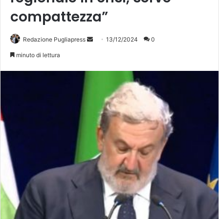
compattezza”
Invia
Redazione Pugliapress
13/12/2024
0
un'email
minuto di lettura