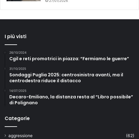
27/01/2026
I più visti
26/10/2024
Cgil e reti promotrici in piazza: “Fermiamo le guerre”
31/10/2025
Sondaggi Puglia 2025: centrosinistra avanti, ma il
centrodestra riduce il distacco
14/07/2025
Decaro-Emiliano, la distanza resta al “Libro possibile”
di Polignano
Categorie
aggressione
(62)