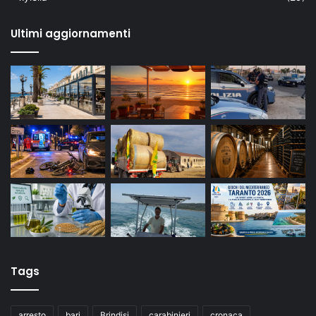
Ultimi aggiornamenti
Tags
arresto
bari
Brindisi
carabinieri
cronaca