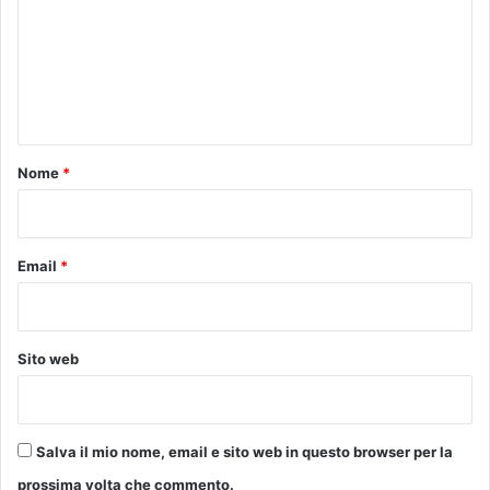
m
m
e
n
t
o
Nome
*
*
Email
*
Sito web
Salva il mio nome, email e sito web in questo browser per la
prossima volta che commento.