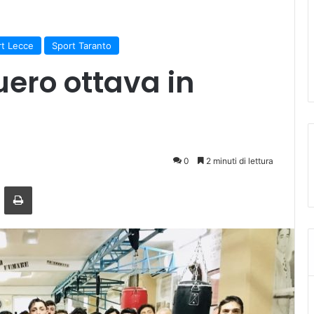
rt Lecce
Sport Taranto
uero ottava in
0
2 minuti di lettura
ger
ndividi via mail
Stampa