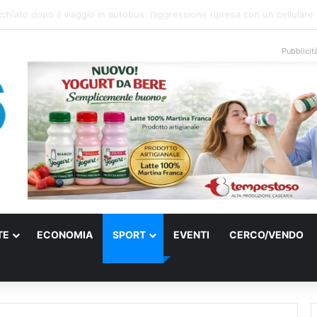
onale arriva sulla costa di Mattinata: scattano i divieti alla Baia dei Farag
Pubblicit
TE
ECONOMIA
SPORT
EVENTI
CERCO/VENDO