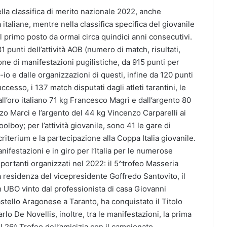
ella classifica di merito nazionale 2022, anche
 italiane, mentre nella classifica specifica del giovanile
al primo posto da ormai circa quindici anni consecutivi.
 punti dell’attività AOB (numero di match, risultati,
ione di manifestazioni pugilistiche, da 915 punti per
g-io e dalle organizzazioni di questi, infine da 120 punti
ccesso, i 137 match disputati dagli atleti tarantini, le
l’oro italiano 71 kg Francesco Magrì e dall’argento 80
o Marci e l’argento del 44 kg Vincenzo Carparelli ai
olboy; per l’attività giovanile, sono 41 le gare di
riterium e la partecipazione alla Coppa Italia giovanile.
nifestazioni e in giro per l’Italia per le numerose
mportanti organizzati nel 2022: il 5^trofeo Masseria
 residenza del vicepresidente Goffredo Santovito, il
h UBO vinto dal professionista di casa Giovanni
astello Aragonese a Taranto, ha conquistato il Titolo
o De Novellis, inoltre, tra le manifestazioni, la prima
l 26^ Trofeo dell’amicizia con il campionato