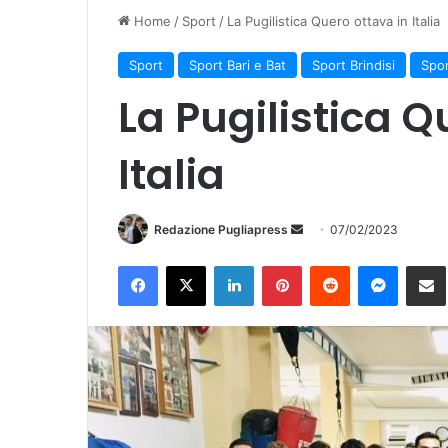
Home
/
Sport
/
La Pugilistica Quero ottava in Italia
Sport
Sport Bari e Bat
Sport Brindisi
Spo
La Pugilistica Q
Italia
Invia
Redazione Pugliapress
07/02/2023
un'email
Facebook
X
LinkedIn
Pinterest
Reddit
Messen
Co