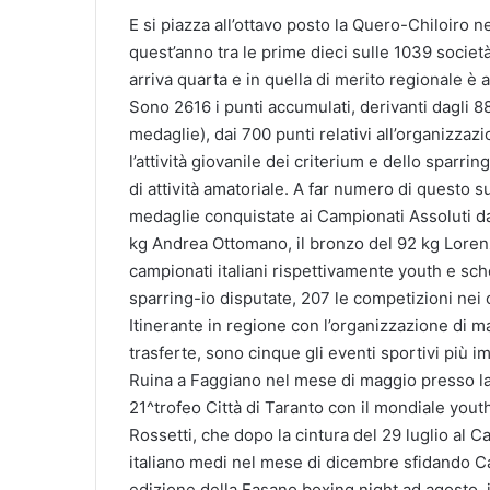
E si piazza all’ottavo posto la Quero-Chiloiro n
quest’anno tra le prime dieci sulle 1039 società
arriva quarta e in quella di merito regionale è 
Sono 2616 i punti accumulati, derivanti dagli 881
medaglie), dai 700 punti relativi all’organizzaz
l’attività giovanile dei criterium e dello sparrin
di attività amatoriale. A far numero di questo su
medaglie conquistate ai Campionati Assoluti dal
kg Andrea Ottomano, il bronzo del 92 kg Lorenz
campionati italiani rispettivamente youth e scho
sparring-io disputate, 207 le competizioni nei c
Itinerante in regione con l’organizzazione di ma
trasferte, sono cinque gli eventi sportivi più i
Ruina a Faggiano nel mese di maggio presso la
21^trofeo Città di Taranto con il mondiale yout
Rossetti, che dopo la cintura del 29 luglio al C
italiano medi nel mese di dicembre sfidando Carl
edizione della Fasano boxing night ad agosto, i