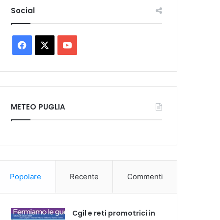
Social
Facebook
X
You
Tube
METEO PUGLIA
Popolare
Recente
Commenti
Cgil e reti promotrici in