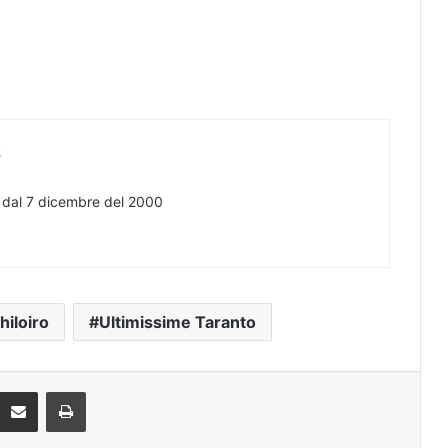
s
e dal 7 dicembre del 2000
hiloiro
Ultimissime Taranto
eddit
Condividi via mail
Stampa