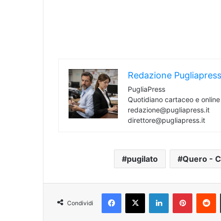
Redazione Pugliapres
PugliaPress
Quotidiano cartaceo e onlin
redazione@pugliapress.it
direttore@pugliapress.it
pugilato
Quero - C
Facebook
X
LinkedIn
Pinterest
R
Condividi