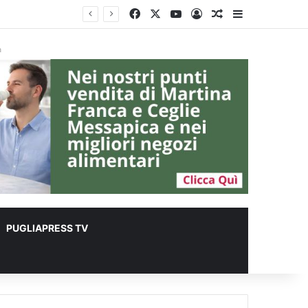
Facebook
X
You Tube
Accedi
Un articolo a ca
Barra lateral
lioni
à
PUGLIAPRESS TV