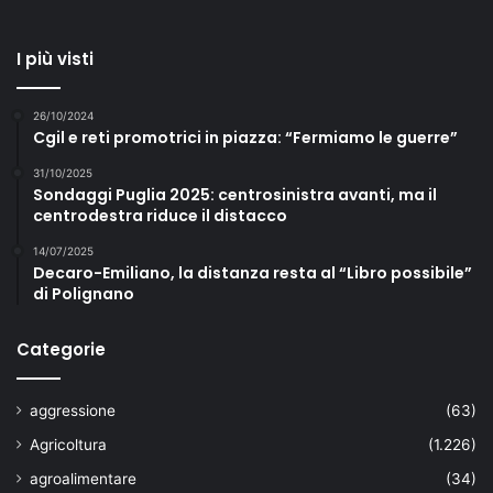
I più visti
26/10/2024
Cgil e reti promotrici in piazza: “Fermiamo le guerre”
31/10/2025
Sondaggi Puglia 2025: centrosinistra avanti, ma il
centrodestra riduce il distacco
14/07/2025
Decaro-Emiliano, la distanza resta al “Libro possibile”
di Polignano
Categorie
aggressione
(63)
Agricoltura
(1.226)
agroalimentare
(34)