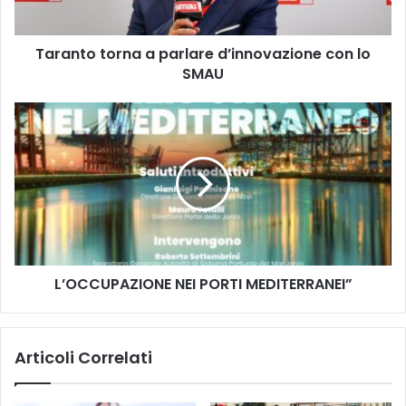
t
o
Taranto torna a parlare d’innovazione con lo
r
SMAU
n
a
a
L
p
’
a
O
r
C
l
C
a
U
r
P
e
A
d
Z
’
L’OCCUPAZIONE NEI PORTI MEDITERRANEI”
I
i
O
n
N
n
E
Articoli Correlati
o
N
v
E
a
I