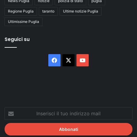
News Puglia
notizie
polizia di stato
puglia
Regione Puglia
taranto
Ultime notizie Puglia
Ultimissime Puglia
Seguici su
Facebook
X
You
Tube
Inserisci
il
tuo
indirizzo
mail