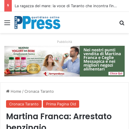
Siccità e caro gasolio colpiscono le campagne pugliesi: irrigare costa il 50,6% in più
Menu
C
Pubblicità
Home
/
Cronaca Taranto
Cronaca Taranto
Prima Pagina Old
Martina Franca: Arrestato
benzinaio