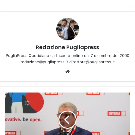
Redazione Pugliapress
PugliaPress Quotidiano cartaceo e online dal 7 dicembre del 2000
redazione@pugliapress.it direttore@pugliapress.it
We
bsi
te
T
a
r
a
n
t
o