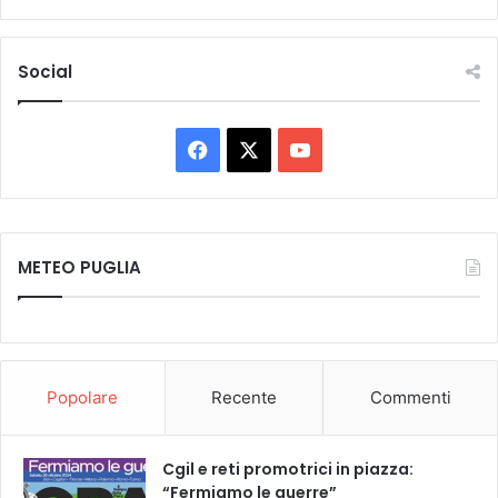
Social
F
X
Y
a
o
c
u
METEO PUGLIA
e
T
b
u
o
b
Popolare
Recente
Commenti
o
e
k
Cgil e reti promotrici in piazza:
“Fermiamo le guerre”