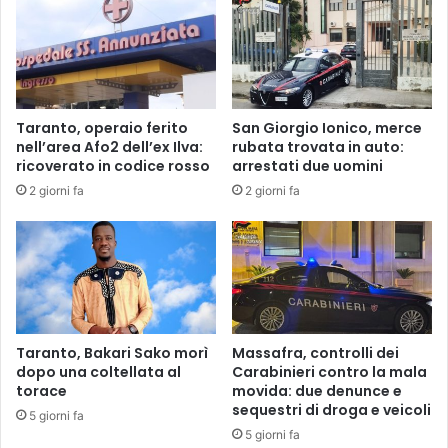
z
P
i
O
o
R
n
T
e
I
c
M
Taranto, operaio ferito
San Giorgio Ionico, merce
o
E
nell’area Afo2 dell’ex Ilva:
rubata trovata in auto:
n
D
ricoverato in codice rosso
arrestati due uomini
l
I
2 giorni fa
2 giorni fa
o
T
S
E
M
R
A
R
U
A
N
E
I
Taranto, Bakari Sako morì
Massafra, controlli dei
”
dopo una coltellata al
Carabinieri contro la mala
torace
movida: due denunce e
sequestri di droga e veicoli
5 giorni fa
5 giorni fa