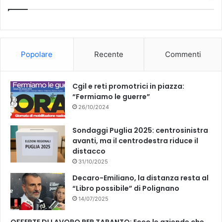
e
T
b
u
o
b
Popolare
Recente
Commenti
o
e
k
Cgil e reti promotrici in piazza:
“Fermiamo le guerre”
26/10/2024
Sondaggi Puglia 2025: centrosinistra
avanti, ma il centrodestra riduce il
distacco
31/10/2025
Decaro-Emiliano, la distanza resta al
“Libro possibile” di Polignano
14/07/2025
OFFERTE DI LAVORO PER TARANTO: Ecco le aziende che