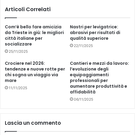
i
/
Articoli Correlati
p
C
e
o
r
n
Com’è bello fare amicizia
Nastri per levigatrice:
a
s
da Trieste in giù: le migliori
abrasivi per risultati di
v
i
città italiane per
qualità superiore
e
g
socializzare
22/11/2025
r
l
25/11/2025
p
i
e
o
Crociere nel 2026:
Cantieri e mezzi da lavoro:
r
c
tendenze e nuove rotte per
l’evoluzione degli
c
o
chi sogna un viaggio via
equipaggiamenti
e
m
mare
professionali per
p
u
aumentare produttività e
11/11/2025
i
affidabilità
n
t
a
06/11/2025
o
l
q
e
u
p
Lascia un commento
a
r
s
e
i