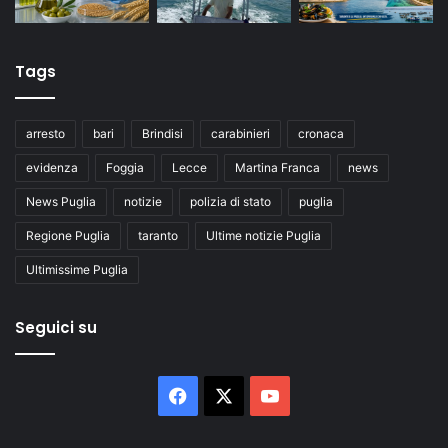
Tags
arresto
bari
Brindisi
carabinieri
cronaca
evidenza
Foggia
Lecce
Martina Franca
news
News Puglia
notizie
polizia di stato
puglia
Regione Puglia
taranto
Ultime notizie Puglia
Ultimissime Puglia
Seguici su
Facebook
X
You
Tube