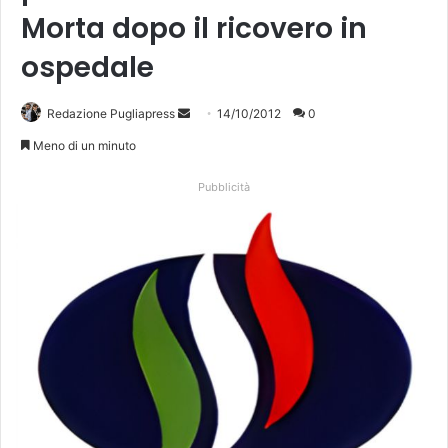
Morta dopo il ricovero in
ospedale
Redazione Pugliapress
I
14/10/2012
0
n
Meno di un minuto
v
i
Pubblicità
a
u
n
'
e
m
a
i
l