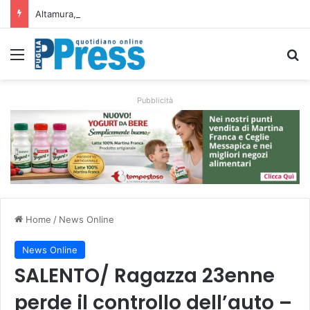
Altamura, aziende agricole donano foraggio all’allevatore colpito dall’incendio nell’Alta Murgia
Menu
C
Pubblicità
Home
/
News Online
News Online
SALENTO/ Ragazza 23enne
perde il controllo dell’auto –