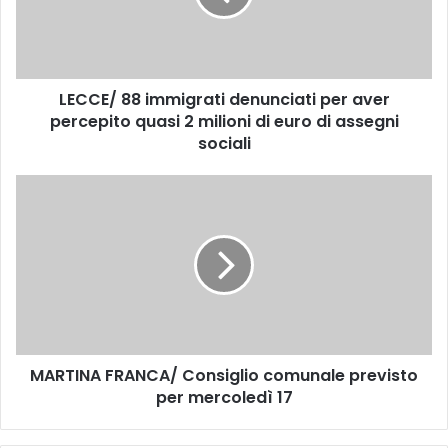
/
8
8
i
LECCE/ 88 immigrati denunciati per aver
m
percepito quasi 2 milioni di euro di assegni
m
i
sociali
g
r
M
a
A
t
R
i
T
d
I
e
N
n
A
u
F
n
R
c
MARTINA FRANCA/ Consiglio comunale previsto
A
i
per mercoledì 17
N
a
C
t
A