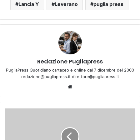
Lancia Y
Leverano
puglia press
Redazione Pugliapress
PugliaPress Quotidiano cartaceo e online dal 7 dicembre del 2000
redazione@pugliapress.it direttore@pugliapress.it
We
bsi
te
L
E
C
C
E