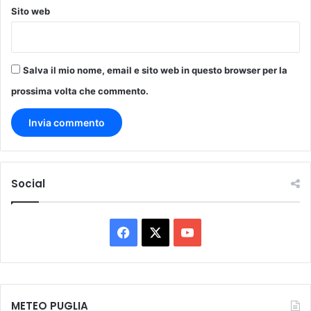
n
Sito web
i
s
o
c
Salva il mio nome, email e sito web in questo browser per la
i
prossima volta che commento.
a
l
i
Social
F
X
Y
a
o
c
u
METEO PUGLIA