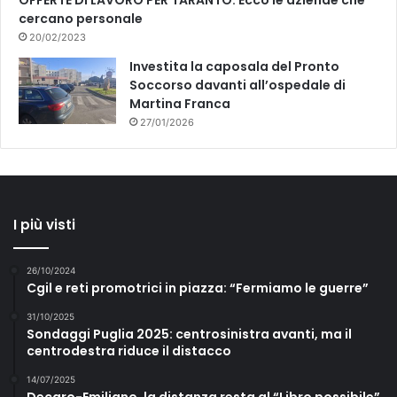
cercano personale
20/02/2023
Investita la caposala del Pronto
Soccorso davanti all’ospedale di
Martina Franca
27/01/2026
I più visti
26/10/2024
Cgil e reti promotrici in piazza: “Fermiamo le guerre”
31/10/2025
Sondaggi Puglia 2025: centrosinistra avanti, ma il
centrodestra riduce il distacco
14/07/2025
Decaro-Emiliano, la distanza resta al “Libro possibile”