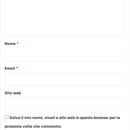
a
m
r
e
e
e
n
p
a
t
r
o
Nome
*
t
*
e
c
i
Email
*
p
a
r
e
Sito web
Salva il mio nome, email e sito web in questo browser per la
prossima volta che commento.