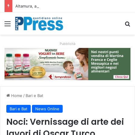
Altamura, aziende agricole donano foraggio all’allevatore colpito dall’incendio nell’Alta Murgia
Menu
C
Pubblicità
Home
/
Bari e Bat
Bari e Bat
News Online
Noci: Vernissage di arte dei
lavori di Oscar Turco