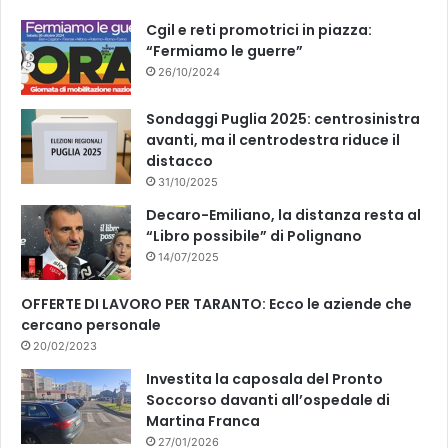
k
Cgil e reti promotrici in piazza:
“Fermiamo le guerre”
26/10/2024
Sondaggi Puglia 2025: centrosinistra
avanti, ma il centrodestra riduce il
distacco
31/10/2025
Decaro-Emiliano, la distanza resta al
“Libro possibile” di Polignano
14/07/2025
OFFERTE DI LAVORO PER TARANTO: Ecco le aziende che
cercano personale
20/02/2023
Investita la caposala del Pronto
Soccorso davanti all’ospedale di
Martina Franca
27/01/2026