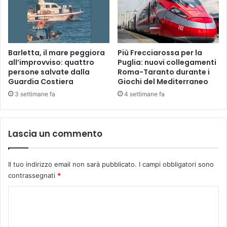
p
t
e
t
s
a
e
p
d
e
Barletta, il mare peggiora
Più Frecciarossa per la
e
r
all’improvviso: quattro
Puglia: nuovi collegamenti
i
persone salvate dalla
Roma-Taranto durante i
u
Guardia Costiera
Giochi del Mediterraneo
P
n
u
a
3 settimane fa
4 settimane fa
g
c
l
i
i
t
Lascia un commento
e
t
s
à
i
d
Il tuo indirizzo email non sarà pubblicato.
I campi obbligatori sono
”
a
contrassegnati
*
p
e
C
d
o
a
l
m