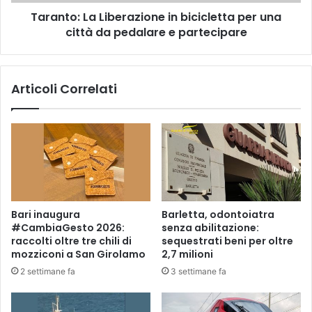
L
n
Taranto: La Liberazione in bicicletta per una
a
u
città da pedalare e partecipare
L
a
i
a
b
f
e
Articoli Correlati
a
r
r
a
s
z
i
i
p
o
r
n
o
e
p
i
a
n
Bari inaugura
Barletta, odontoiatra
g
b
#CambiaGesto 2026:
senza abilitazione:
a
i
raccolti oltre tre chili di
sequestrati beni per oltre
n
c
mozziconi a San Girolamo
2,7 milioni
d
i
2 settimane fa
3 settimane fa
a
c
a
l
s
e