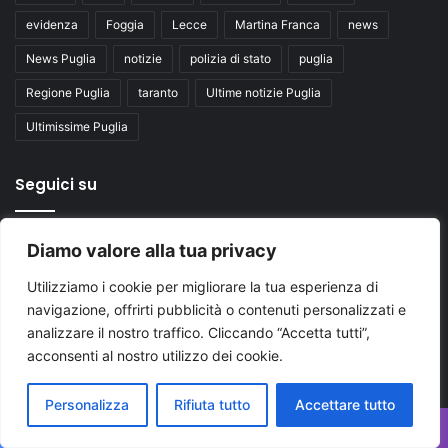
evidenza
Foggia
Lecce
Martina Franca
news
News Puglia
notizie
polizia di stato
puglia
Regione Puglia
taranto
Ultime notizie Puglia
Ultimissime Puglia
Seguici su
Diamo valore alla tua privacy
Facebook
X
You
Utilizziamo i cookie per migliorare la tua esperienza di
Tube
navigazione, offrirti pubblicità o contenuti personalizzati e
analizzare il nostro traffico. Cliccando “Accetta tutti”,
acconsenti al nostro utilizzo dei cookie.
Personalizza
Rifiuta tutto
Accettare tutto
Inserisci
il