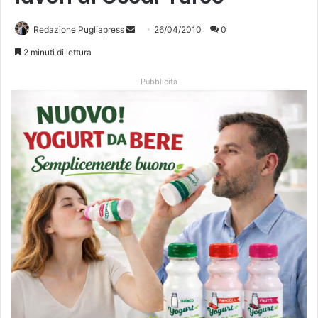
Redazione Pugliapress
I
26/04/2010
0
n
2 minuti di lettura
v
i
Pubblicità
a
u
n
'
e
m
a
i
l