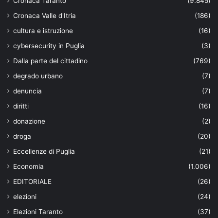
Cronaca Taranto
(9.845)
Cronaca Valle d'Itria
(186)
cultura e istruzione
(16)
cybersecurity in Puglia
(3)
Dalla parte del cittadino
(769)
degrado urbano
(7)
denuncia
(7)
diritti
(16)
donazione
(2)
droga
(20)
Eccellenze di Puglia
(21)
Economia
(1.006)
EDITORIALE
(26)
elezioni
(24)
Elezioni Taranto
(37)