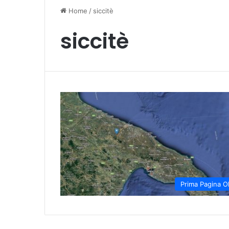
Home
/
siccitè
siccitè
Prima Pagina O