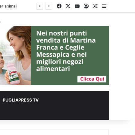
Facebook
X
You Tube
Accedi
Un articolo a c
Barra lateral
à
PUGLIAPRESS TV