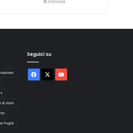
27/01/2026
Seguici su
rabinieri
Facebook
X
You
Tube
ws
a di stato
nto
me Puglia