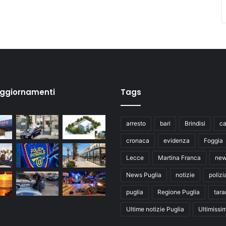
aggiornamenti
Tags
arresto
bari
Brindisi
ca
cronaca
evidenza
Foggia
Lecce
Martina Franca
ne
News Puglia
notizie
polizi
puglia
Regione Puglia
tara
Ultime notizie Puglia
Ultimissi