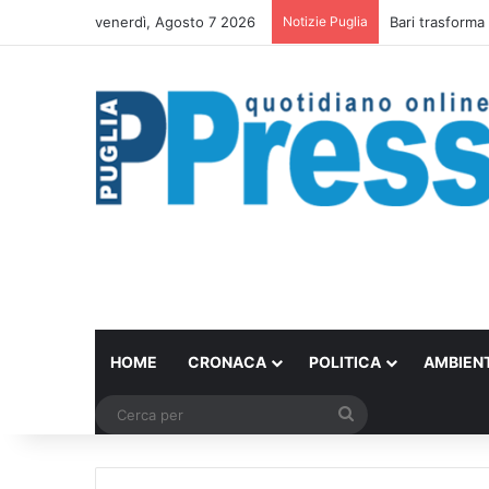
venerdì, Agosto 7 2026
Notizie Puglia
Rubano strumen
HOME
CRONACA
POLITICA
AMBIEN
Cerca
per