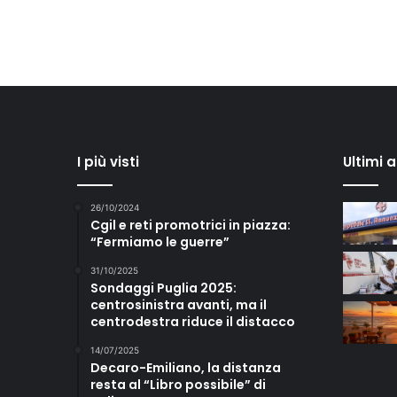
I più visti
Ultimi 
26/10/2024
Cgil e reti promotrici in piazza:
“Fermiamo le guerre”
31/10/2025
Sondaggi Puglia 2025:
centrosinistra avanti, ma il
centrodestra riduce il distacco
14/07/2025
Decaro-Emiliano, la distanza
resta al “Libro possibile” di