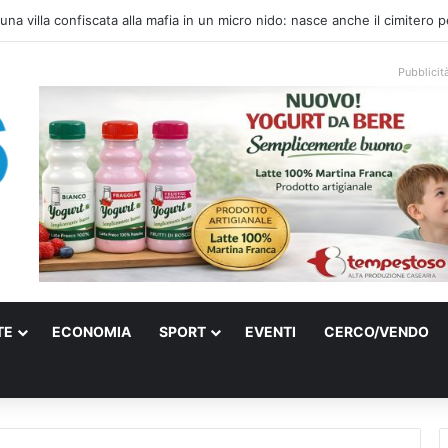
ti e farmaci ai medici dei migranti a Bari: ferme le visite a Nardò
Pubblicit
TE
ECONOMIA
SPORT
EVENTI
CERCO/VENDO