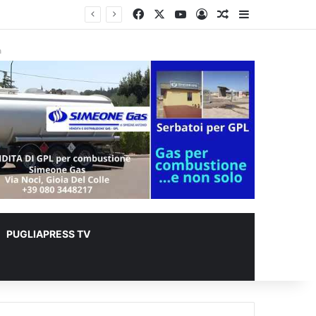
Facebook
X
You Tube
Accedi
Un articolo a c
Barra lateral
er animali
à
PUGLIAPRESS TV