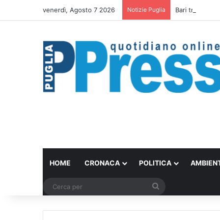
venerdì, Agosto 7 2026
Notizie Puglia
Bari trasforma 
HOME
CRONACA
POLITICA
AMBIEN
Cerca
per