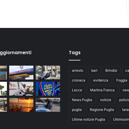
aggiornamenti
Tags
arresto
bari
Brindisi
ca
cronaca
evidenza
Foggia
Lecce
Martina Franca
ne
News Puglia
notizie
polizi
puglia
Regione Puglia
tara
Ultime notizie Puglia
Ultimissi