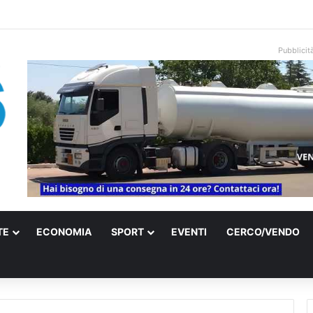
una villa confiscata alla mafia in un micro nido: nasce anche il cimitero p
Pubblicit
TE
ECONOMIA
SPORT
EVENTI
CERCO/VENDO