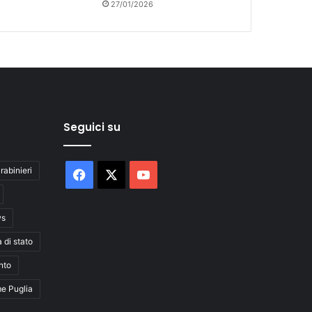
27/01/2026
Seguici su
rabinieri
Facebook
X
You
Tube
ws
a di stato
nto
me Puglia