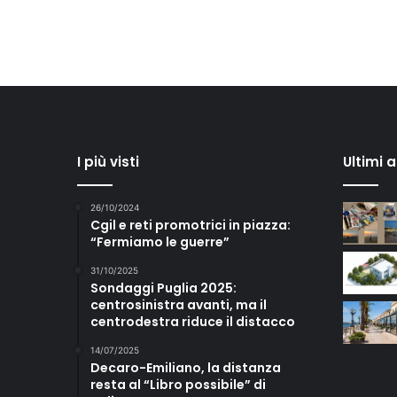
I più visti
Ultimi 
26/10/2024
Cgil e reti promotrici in piazza:
“Fermiamo le guerre”
31/10/2025
Sondaggi Puglia 2025:
centrosinistra avanti, ma il
centrodestra riduce il distacco
14/07/2025
Decaro-Emiliano, la distanza
resta al “Libro possibile” di