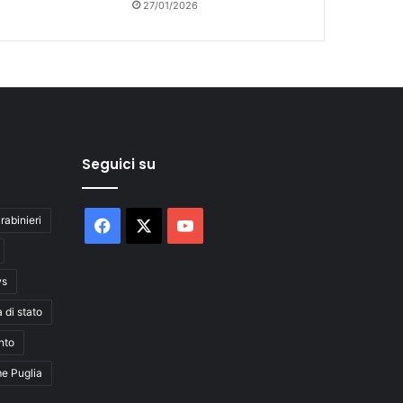
27/01/2026
Seguici su
rabinieri
Facebook
X
You
Tube
ws
a di stato
nto
me Puglia