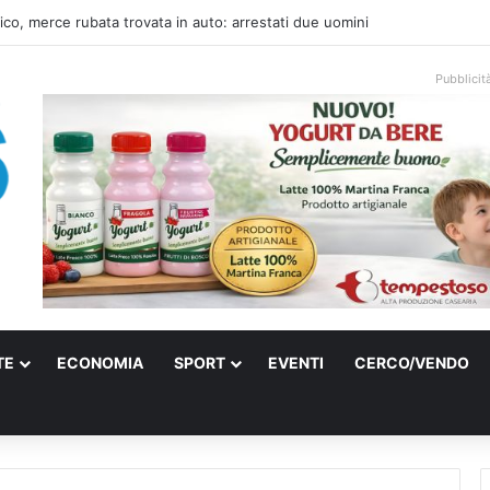
una villa confiscata alla mafia in un micro nido: nasce anche il cimitero pe
Pubblicit
TE
ECONOMIA
SPORT
EVENTI
CERCO/VENDO