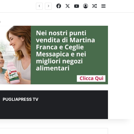
Facebook
X
You Tube
Accedi
Un articolo a c
Barra lateral
r animali
à
PUGLIAPRESS TV