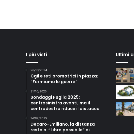
I più visti
Ultimi 
26/10/2024
Cgil e reti promotrici in piazza:
“Fermiamo le guerre”
31/10/2025
Sondaggi Puglia 2025:
centrosinistra avanti, ma il
centrodestra riduce il distacco
14/07/2025
Decaro-Emiliano, la distanza
resta al “Libro possibile” di