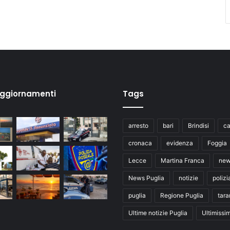
aggiornamenti
Tags
arresto
bari
Brindisi
ca
cronaca
evidenza
Foggia
Lecce
Martina Franca
ne
News Puglia
notizie
polizi
puglia
Regione Puglia
tara
Ultime notizie Puglia
Ultimissi