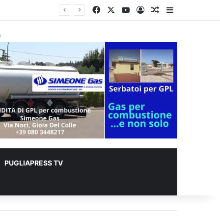
Facebook
X
You Tube
Accedi
Un articolo a c
Barra lateral
à
PUGLIAPRESS TV