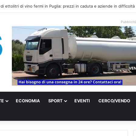
uovi controlli sull’origine di grano e olio: Coldiretti Puglia esulta
Pubblicit
TE
ECONOMIA
SPORT
EVENTI
CERCO/VENDO