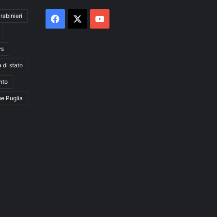
rabinieri
Facebook
X
You
Tube
ws
a di stato
nto
me Puglia