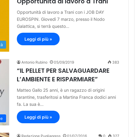
Opportunità di lavoro a Trani
Opportunità di lavoro a Trani con i JOB DAY
EUROSPIN. Giovedì 7 marzo, presso il Nodo
Galattica, si terrà questo…
Leggi di più »
tà
Antonio Rubino
05/09/2019
383
“IL PELLET PER SALVAGUARDARE
L’AMBIENTE E RISPARMIARE”
Matteo Gallo 25 anni, è un ragazzo di origini
tarantine, trasferitosi a Martina Franca dodici anni
fa. La sua è…
Leggi di più »
ne
Redazione Pugliapress
01/07/2016
0
327