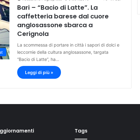
Bari – “Bacio di Latte”. La
caffetteria barese dal cuore
anglosassone sbarca a
Cerignola
La scommessa di portare in città i sapori di dolci e
leccornie della cultura anglosassone, targata
at
“Bacio di Latte”, ha…
Leggi di più »
aggiornamenti
Tags