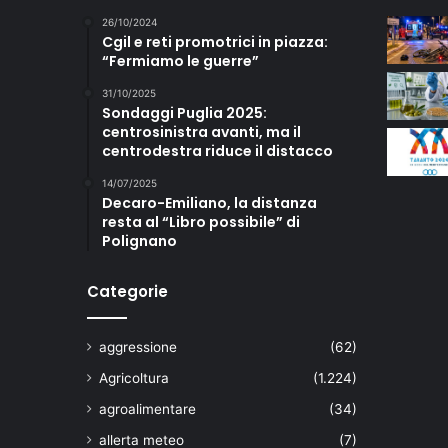
26/10/2024
Cgil e reti promotrici in piazza:
“Fermiamo le guerre”
31/10/2025
Sondaggi Puglia 2025:
centrosinistra avanti, ma il
centrodestra riduce il distacco
14/07/2025
Decaro-Emiliano, la distanza
resta al “Libro possibile” di
Polignano
Categorie
aggressione
(62)
Agricoltura
(1.224)
agroalimentare
(34)
allerta meteo
(7)