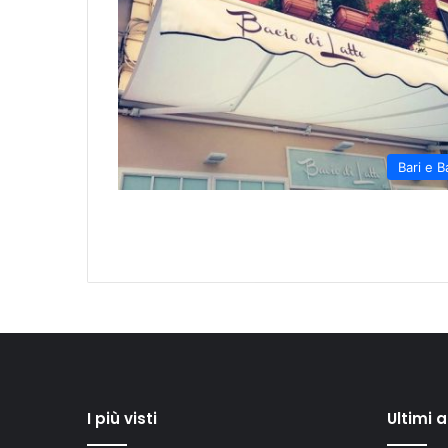
Bari e B
I più visti
Ultimi 