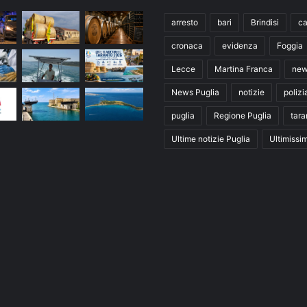
arresto
bari
Brindisi
ca
cronaca
evidenza
Foggia
Lecce
Martina Franca
ne
News Puglia
notizie
polizi
puglia
Regione Puglia
tara
Ultime notizie Puglia
Ultimissi