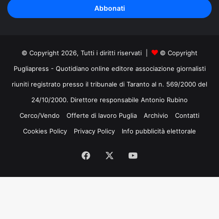
indirizzo
mail
© Copyright 2026, Tutti i diritti riservati |
© Copyright
Pugliapress - Quotidiano online editore associazione giornalisti
riuniti registrato presso il tribunale di Taranto al n. 569/2000 del
24/10/2000. Direttore responsabile Antonio Rubino
Cerco/Vendo
Offerte di lavoro Puglia
Archivio
Contatti
Cookies Policy
Privacy Policy
Info pubblicità elettorale
Facebook
X
You
Tube