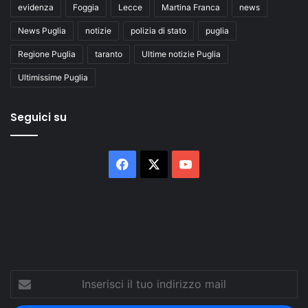
evidenza
Foggia
Lecce
Martina Franca
news
News Puglia
notizie
polizia di stato
puglia
Regione Puglia
taranto
Ultime notizie Puglia
Ultimissime Puglia
Seguici su
Facebook
X
You
Tube
Inserisci
il
tuo