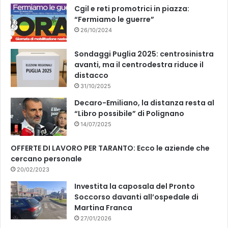
k
Cgil e reti promotrici in piazza:
“Fermiamo le guerre”
26/10/2024
Sondaggi Puglia 2025: centrosinistra
avanti, ma il centrodestra riduce il
distacco
31/10/2025
Decaro-Emiliano, la distanza resta al
“Libro possibile” di Polignano
14/07/2025
OFFERTE DI LAVORO PER TARANTO: Ecco le aziende che
cercano personale
20/02/2023
Investita la caposala del Pronto
Soccorso davanti all’ospedale di
Martina Franca
27/01/2026