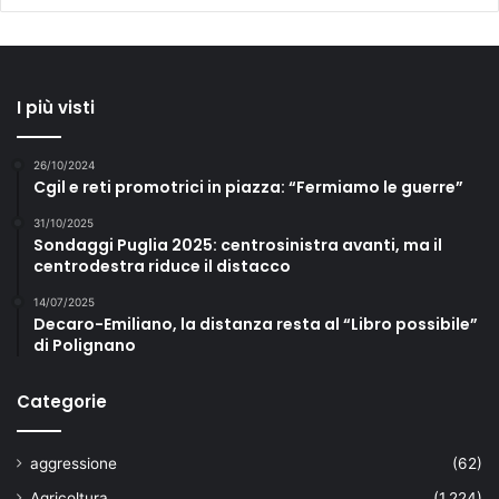
I più visti
26/10/2024
Cgil e reti promotrici in piazza: “Fermiamo le guerre”
31/10/2025
Sondaggi Puglia 2025: centrosinistra avanti, ma il
centrodestra riduce il distacco
14/07/2025
Decaro-Emiliano, la distanza resta al “Libro possibile”
di Polignano
Categorie
aggressione
(62)
Agricoltura
(1.224)