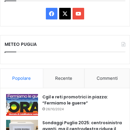
F
X
Y
a
o
c
u
METEO PUGLIA
e
T
b
u
o
b
Popolare
Recente
Commenti
o
e
k
Cgil e reti promotrici in piazza:
“Fermiamo le guerre”
26/10/2024
Sondaggi Puglia 2025: centrosinistra
avanti, ma il centrodestra riduce il