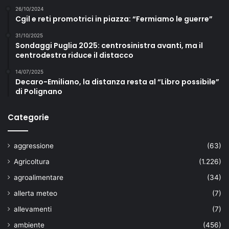
26/10/2024
Cgil e reti promotrici in piazza: “Fermiamo le guerre”
31/10/2025
Sondaggi Puglia 2025: centrosinistra avanti, ma il
centrodestra riduce il distacco
14/07/2025
Decaro-Emiliano, la distanza resta al “Libro possibile”
di Polignano
Categorie
aggressione
(63)
Agricoltura
(1.226)
agroalimentare
(34)
allerta meteo
(7)
allevamenti
(7)
ambiente
(456)