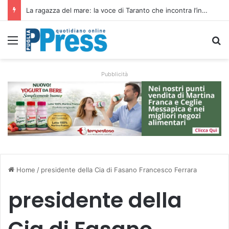
Siccità e caro gasolio colpiscono le campagne pugliesi: irrigare costa il 50,6% in più
Menu
C
Pubblicità
Home
/
presidente della Cia di Fasano Francesco Ferrara
presidente della