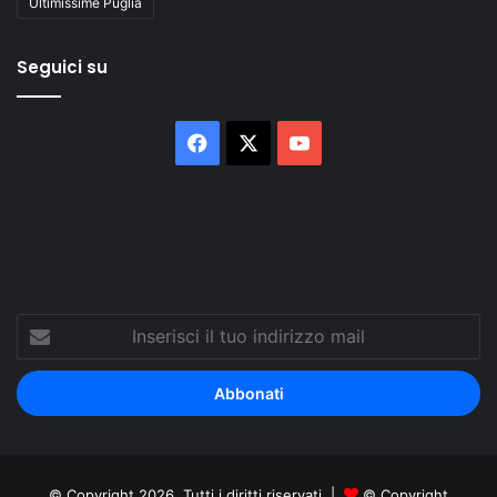
Ultimissime Puglia
Seguici su
Facebook
X
You
Tube
Inserisci
il
tuo
indirizzo
mail
© Copyright 2026, Tutti i diritti riservati |
© Copyright