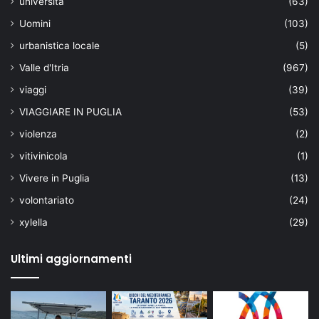
università
(63)
Uomini
(103)
urbanistica locale
(5)
Valle d'Itria
(967)
viaggi
(39)
VIAGGIARE IN PUGLIA
(53)
violenza
(2)
vitivinicola
(1)
Vivere in Puglia
(13)
volontariato
(24)
xylella
(29)
Ultimi aggiornamenti