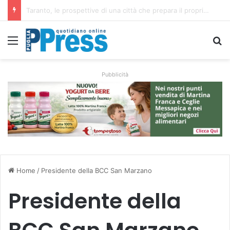
La costa di Taranto, dalle isole Cheradi ai percorsi dello Ionio
Menu
C
Pubblicità
Home
/
Presidente della BCC San Marzano
Presidente della