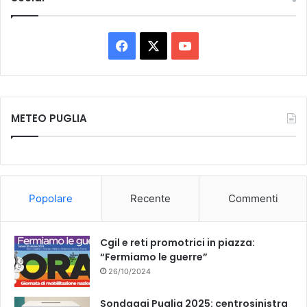
F
X
Y
a
o
c
u
METEO PUGLIA
e
T
b
u
o
b
Popolare
Recente
Commenti
o
e
k
Cgil e reti promotrici in piazza:
“Fermiamo le guerre”
26/10/2024
Sondaggi Puglia 2025: centrosinistra