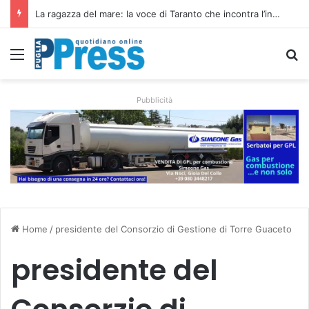
Siccità e caro gasolio colpiscono le campagne pugliesi: irrigare costa il 50,6% in più
Menu
C
Pubblicità
Home
/
presidente del Consorzio di Gestione di Torre Guaceto
presidente del