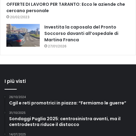
OFFERTE DI LAVORO PER TARANTO: Ecco le aziende che
cercano personale
20/02/2023
Investita la caposala del Pronto
Soccorso davanti all’ospedale di
Martina Franca
27/01/2026
I più visti
26/10/2024
Cgil e reti promotrici in piazza: “Fermiamo le guerre”
31/10/2025
Sondaggi Puglia 2025: centrosinistra avanti, ma il
centrodestra riduce il distacco
14/07/2025