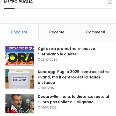
METEO PUGLIA
e
T
b
u
o
b
Popolare
Recente
Commenti
o
e
k
Cgil e reti promotrici in piazza:
“Fermiamo le guerre”
26/10/2024
Sondaggi Puglia 2025: centrosinistra
avanti, ma il centrodestra riduce il
distacco
31/10/2025
Decaro-Emiliano, la distanza resta al
“Libro possibile” di Polignano
14/07/2025