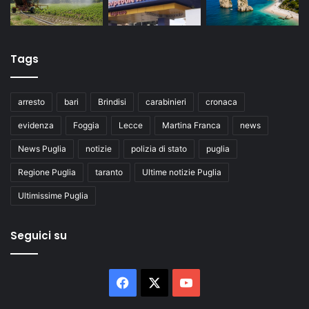
Tags
arresto
bari
Brindisi
carabinieri
cronaca
evidenza
Foggia
Lecce
Martina Franca
news
News Puglia
notizie
polizia di stato
puglia
Regione Puglia
taranto
Ultime notizie Puglia
Ultimissime Puglia
Seguici su
Facebook
X
You