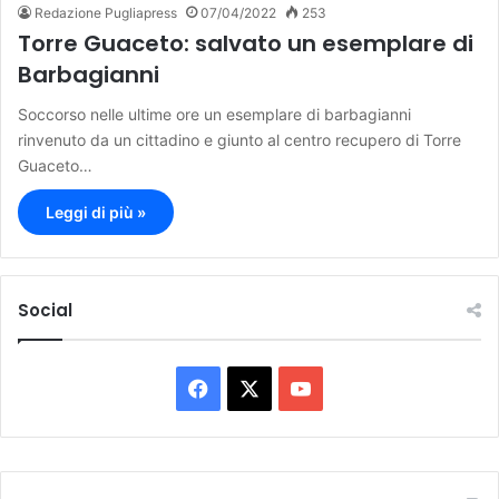
Redazione Pugliapress
07/04/2022
253
Torre Guaceto: salvato un esemplare di
Barbagianni
Soccorso nelle ultime ore un esemplare di barbagianni
rinvenuto da un cittadino e giunto al centro recupero di Torre
Guaceto…
Leggi di più »
Social
F
X
Y
a
o
c
u