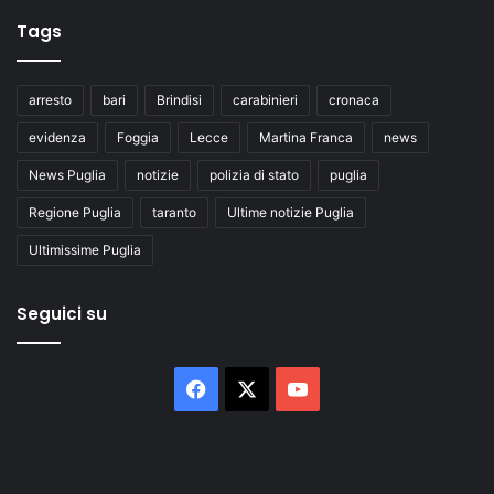
Tags
arresto
bari
Brindisi
carabinieri
cronaca
evidenza
Foggia
Lecce
Martina Franca
news
News Puglia
notizie
polizia di stato
puglia
Regione Puglia
taranto
Ultime notizie Puglia
Ultimissime Puglia
Seguici su
Facebook
X
You
Tube