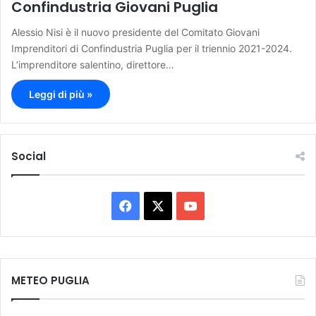
Confindustria Giovani Puglia
Alessio Nisi è il nuovo presidente del Comitato Giovani
Imprenditori di Confindustria Puglia per il triennio 2021-2024.
L’imprenditore salentino, direttore…
Leggi di più »
Social
F
X
Y
a
o
c
u
METEO PUGLIA
e
T