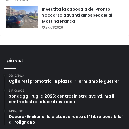
Investita la caposala del Pronto
Soccorso davanti all’ospedale di
Martina Franca
27/01/2026
I più visti
26/10/2024
Cgil e reti promotrici in piazza: “Fermiamo le guerre”
31/10/2025
Sondaggi Puglia 2025: centrosinistra avanti, ma il
centrodestra riduce il distacco
14/07/2025
Decaro-Emiliano, la distanza resta al “Libro possibile”
di Polignano