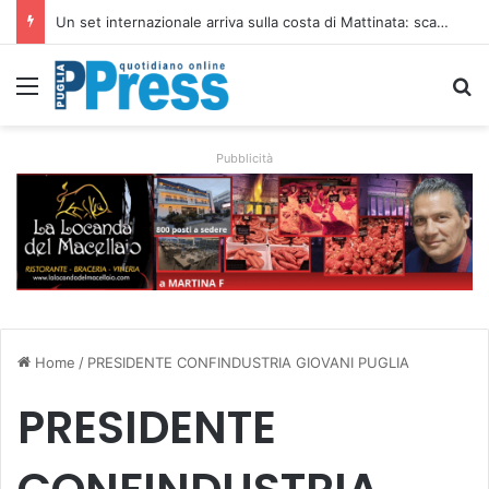
Un set internazionale arriva sulla costa di Mattinata: scattano i divieti alla Baia dei Faraglioni
Menu
C
Pubblicità
Home
/
PRESIDENTE CONFINDUSTRIA GIOVANI PUGLIA
PRESIDENTE