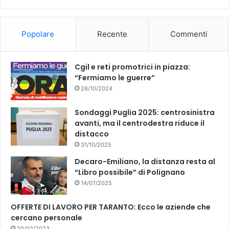
b
u
o
b
Popolare
Recente
Commenti
o
e
k
Cgil e reti promotrici in piazza:
“Fermiamo le guerre”
26/10/2024
Sondaggi Puglia 2025: centrosinistra
avanti, ma il centrodestra riduce il
distacco
31/10/2025
Decaro-Emiliano, la distanza resta al
“Libro possibile” di Polignano
14/07/2025
OFFERTE DI LAVORO PER TARANTO: Ecco le aziende che
cercano personale
20/02/2023