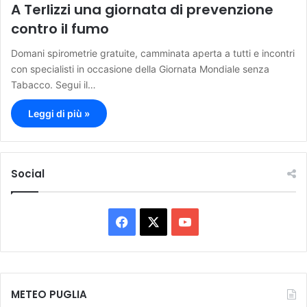
A Terlizzi una giornata di prevenzione
contro il fumo
Domani spirometrie gratuite, camminata aperta a tutti e incontri
con specialisti in occasione della Giornata Mondiale senza
Tabacco. Segui il…
Leggi di più »
Social
F
X
Y
a
o
c
u
METEO PUGLIA
e
T