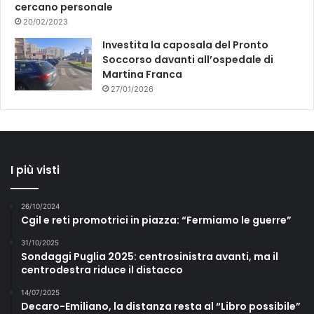
cercano personale
20/02/2023
Investita la caposala del Pronto
Soccorso davanti all’ospedale di
Martina Franca
27/01/2026
I più visti
26/10/2024
Cgil e reti promotrici in piazza: “Fermiamo le guerre”
31/10/2025
Sondaggi Puglia 2025: centrosinistra avanti, ma il
centrodestra riduce il distacco
14/07/2025
Decaro-Emiliano, la distanza resta al “Libro possibile”