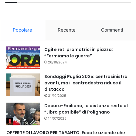
b
u
o
b
Popolare
Recente
Commenti
o
e
k
Cgil e reti promotrici in piazza:
“Fermiamo le guerre”
26/10/2024
Sondaggi Puglia 2025: centrosinistra
avanti, ma il centrodestra riduce il
distacco
31/10/2025
Decaro-Emiliano, la distanza resta al
“Libro possibile” di Polignano
14/07/2025
OFFERTE DI LAVORO PER TARANTO: Ecco le aziende che