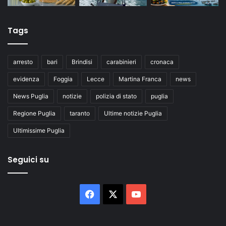
Tags
arresto
bari
Brindisi
carabinieri
cronaca
evidenza
Foggia
Lecce
Martina Franca
news
News Puglia
notizie
polizia di stato
puglia
Regione Puglia
taranto
Ultime notizie Puglia
Ultimissime Puglia
Seguici su
Facebook
X
You
Tube