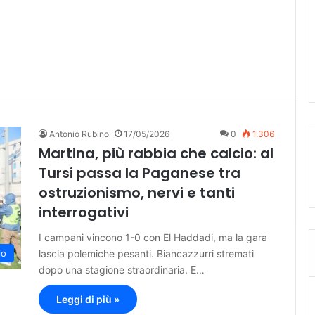
Antonio Rubino
17/05/2026
0
1.306
Martina, più rabbia che calcio: al
Tursi passa la Paganese tra
ostruzionismo, nervi e tanti
interrogativi
I campani vincono 1-0 con El Haddadi, ma la gara
lascia polemiche pesanti. Biancazzurri stremati
io
dopo una stagione straordinaria. E…
Leggi di più »