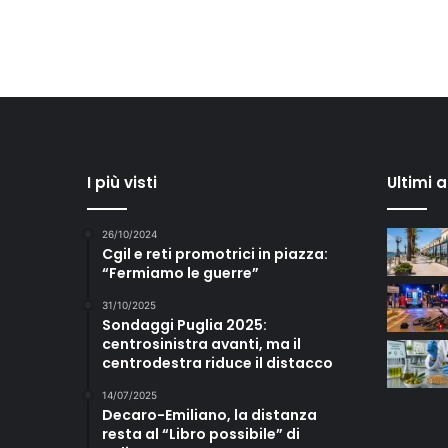
I più visti
Ultimi 
26/10/2024
Cgil e reti promotrici in piazza:
“Fermiamo le guerre”
31/10/2025
Sondaggi Puglia 2025:
centrosinistra avanti, ma il
centrodestra riduce il distacco
14/07/2025
Decaro-Emiliano, la distanza
resta al “Libro possibile” di