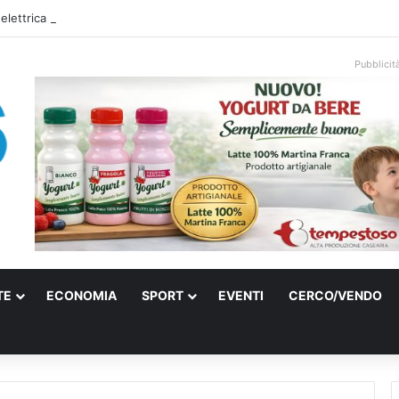
 elettrica a Francavilla Fontana, due 15enni ricoverati in gravi condizioni
Pubblicit
TE
ECONOMIA
SPORT
EVENTI
CERCO/VENDO