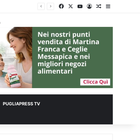
Facebook
X
You Tube
Accedi
Un articolo a c
Barra lateral
à
PUGLIAPRESS TV