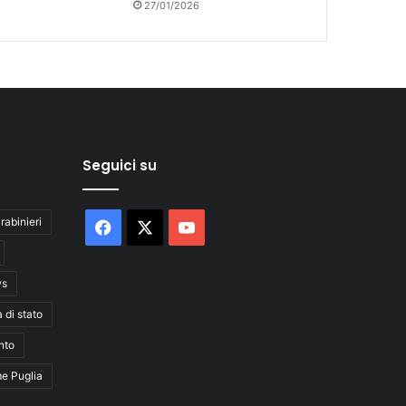
27/01/2026
Seguici su
rabinieri
Facebook
X
You
Tube
ws
a di stato
nto
me Puglia