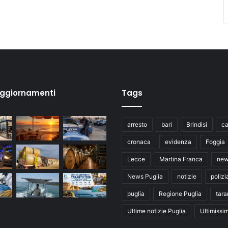
aggiornamenti
Tags
arresto
bari
Brindisi
ca
cronaca
evidenza
Foggia
Lecce
Martina Franca
ne
News Puglia
notizie
polizi
puglia
Regione Puglia
tara
Ultime notizie Puglia
Ultimissi