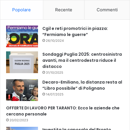
o
b
Popolare
Recente
Commenti
o
e
k
Cgil e reti promotrici in piazza:
“Fermiamo le guerre”
26/10/2024
Sondaggi Puglia 2025: centrosinistra
avanti, ma il centrodestra riduce il
distacco
31/10/2025
Decaro-Emiliano, la distanza resta al
“Libro possibile” di Polignano
14/07/2025
OFFERTE DI LAVORO PER TARANTO: Ecco le aziende che
cercano personale
20/02/2023
Investita la caposala del Pronto