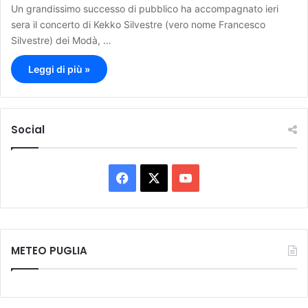
Un grandissimo successo di pubblico ha accompagnato ieri
sera il concerto di Kekko Silvestre (vero nome Francesco
Silvestre) dei Modà, …
Leggi di più »
Social
F
X
Y
a
o
c
u
METEO PUGLIA
e
T
b
u