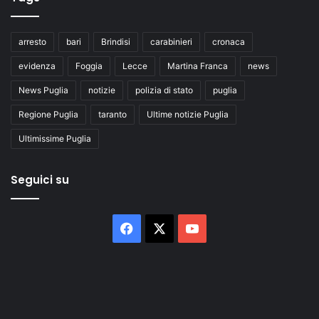
arresto
bari
Brindisi
carabinieri
cronaca
evidenza
Foggia
Lecce
Martina Franca
news
News Puglia
notizie
polizia di stato
puglia
Regione Puglia
taranto
Ultime notizie Puglia
Ultimissime Puglia
Seguici su
Facebook
X
You
Tube