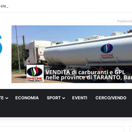
 elettrica a Francavilla Fontana, due 15enni ricoverati in gravi condizioni
Pubblicit
TE
ECONOMIA
SPORT
EVENTI
CERCO/VENDO