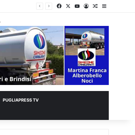
Facebook
X
You Tube
Accedi
Un articolo a c
Barra lateral
à
PUGLIAPRESS TV