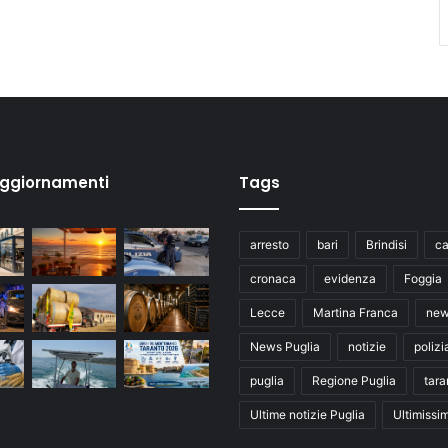
aggiornamenti
Tags
arresto
bari
Brindisi
ca
cronaca
evidenza
Foggia
Lecce
Martina Franca
ne
News Puglia
notizie
polizi
puglia
Regione Puglia
tara
Ultime notizie Puglia
Ultimissi