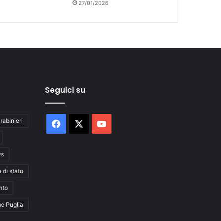
27/01/2026
Seguici su
rabinieri
Facebook
X
You
Tube
ws
a di stato
nto
me Puglia