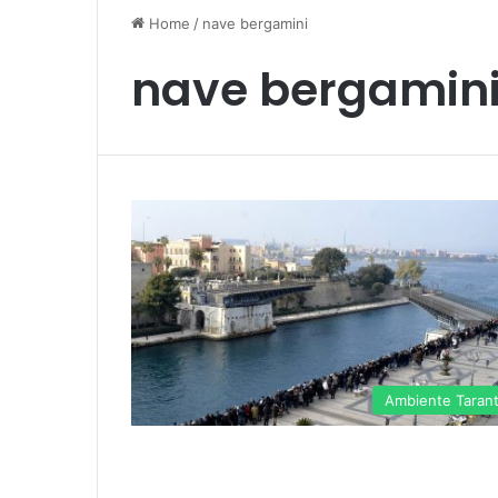
Home
/
nave bergamini
nave bergamin
Ambiente Taran