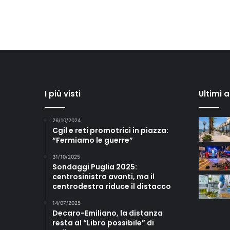
I più visti
Ultimi 
26/10/2024
Cgil e reti promotrici in piazza:
“Fermiamo le guerre”
31/10/2025
Sondaggi Puglia 2025:
centrosinistra avanti, ma il
centrodestra riduce il distacco
14/07/2025
Decaro-Emiliano, la distanza
resta al “Libro possibile” di