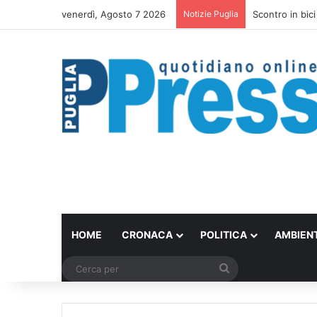
venerdì, Agosto 7 2026
Notizie Puglia
Scontro in bici
HOME
CRONACA
POLITICA
AMBIEN
Cerca
per