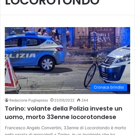
LOCOROTONDO
Cronaca brindisi
Redazione Pugliapress
23/06/2022
244
Torino: volante della Polizia investe un
uomo, morto 33enne locorotondese
Francesco Angelo Convertini, 33enne di Locorotondo è morto
nella serata di mercoledì a Torino, in un incidente che ha