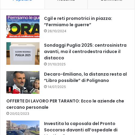
o
e
k
Cgil e reti promotrici in piazza:
“Fermiamo le guerre”
26/10/2024
Sondaggi Puglia 2025: centrosinistra
avanti, ma il centrodestra riduce il
distacco
31/10/2025
Decaro-Emiliano, la distanza resta al
“Libro possibile” di Polignano
14/07/2025
OFFERTE DI LAVORO PER TARANTO: Ecco le aziende che
cercano personale
20/02/2023
Investita la caposala del Pronto
Soccorso davanti all’ospedale di