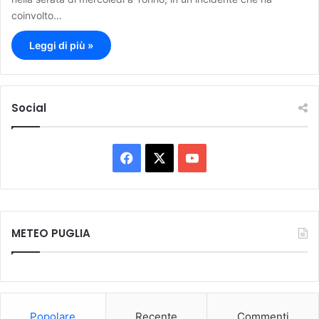
coinvolto…
Leggi di più »
Social
F
X
Y
a
o
c
u
METEO PUGLIA
e
T
b
u
o
b
Popolare
Recente
Commenti