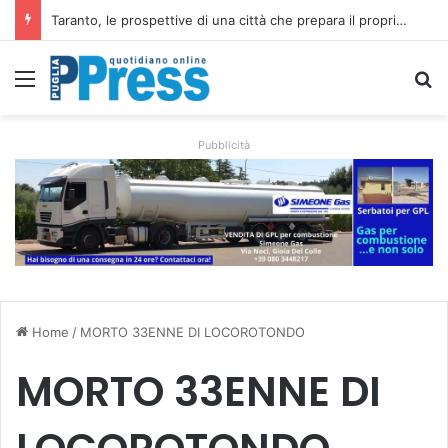
La costa di Taranto, dalle isole Cheradi ai percorsi dello Ionio
Menu
C
Pubblicità
Home
/
MORTO 33ENNE DI LOCOROTONDO
MORTO 33ENNE DI