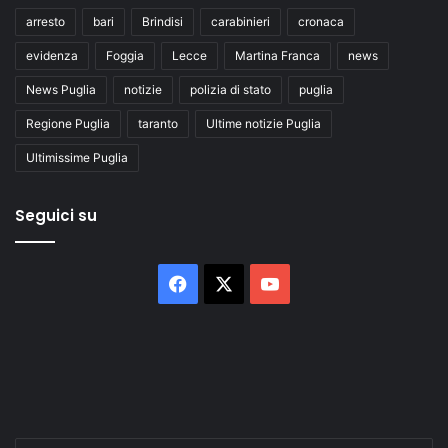
arresto
bari
Brindisi
carabinieri
cronaca
evidenza
Foggia
Lecce
Martina Franca
news
News Puglia
notizie
polizia di stato
puglia
Regione Puglia
taranto
Ultime notizie Puglia
Ultimissime Puglia
Seguici su
Facebook
X
You
Tube
Inserisci