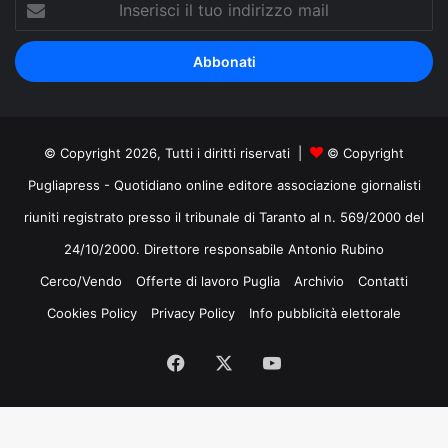
il
tuo
indirizzo
mail
© Copyright 2026, Tutti i diritti riservati |
© Copyright
Pugliapress - Quotidiano online editore associazione giornalisti
riuniti registrato presso il tribunale di Taranto al n. 569/2000 del
24/10/2000. Direttore responsabile Antonio Rubino
Cerco/Vendo
Offerte di lavoro Puglia
Archivio
Contatti
Cookies Policy
Privacy Policy
Info pubblicità elettorale
Facebook
X
You
Tube