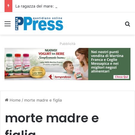
La ragazza del mare: la voce di Taranto che incontra l’indie pop e racconta rinascite
Menu
C
Pubblicità
Home
/
morte madre e figlia
morte madre e