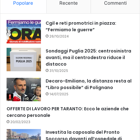
Popolare
Recente
Commenti
o
e
k
Cgil e reti promotrici in piazza:
“Fermiamo le guerre”
26/10/2024
Sondaggi Puglia 2025: centrosinistra
avanti, ma il centrodestra riduce il
distacco
31/10/2025
Decaro-Emiliano, la distanza resta al
“Libro possibile” di Polignano
14/07/2025
OFFERTE DI LAVORO PER TARANTO: Ecco le aziende che
cercano personale
20/02/2023
Investita la caposala del Pronto
Soccorso davanti all’ospedale di