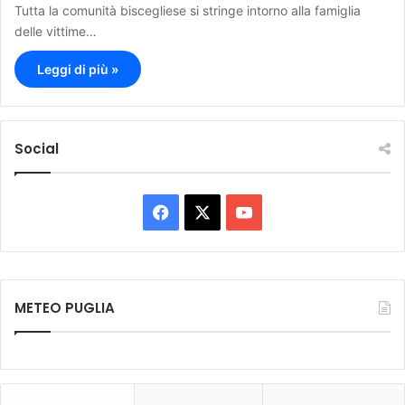
Tutta la comunità biscegliese si stringe intorno alla famiglia
delle vittime…
Leggi di più »
Social
F
X
Y
a
o
c
u
METEO PUGLIA
e
T
b
u
o
b