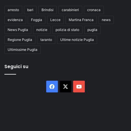
arresto
bari
Brindisi
carabinieri
cronaca
evidenza
Foggia
Lecce
Martina Franca
news
News Puglia
notizie
polizia di stato
puglia
Regione Puglia
taranto
Ultime notizie Puglia
Ultimissime Puglia
Seguici su
Facebook
X
You
Tube