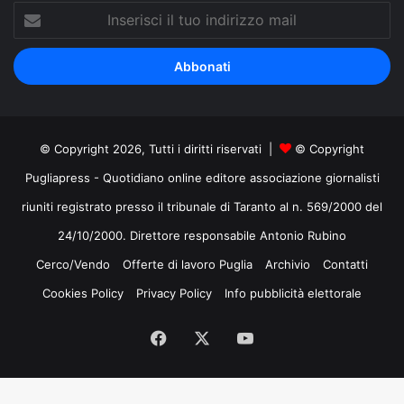
Inserisci
il
tuo
indirizzo
mail
© Copyright 2026, Tutti i diritti riservati |
© Copyright
Pugliapress - Quotidiano online editore associazione giornalisti
riuniti registrato presso il tribunale di Taranto al n. 569/2000 del
24/10/2000. Direttore responsabile Antonio Rubino
Cerco/Vendo
Offerte di lavoro Puglia
Archivio
Contatti
Cookies Policy
Privacy Policy
Info pubblicità elettorale
Facebook
X
You
Tube