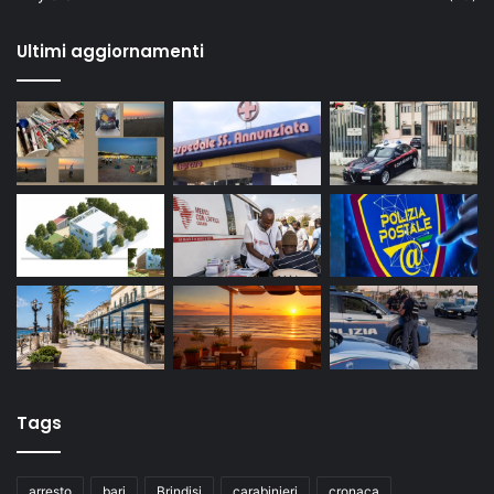
Ultimi aggiornamenti
Tags
arresto
bari
Brindisi
carabinieri
cronaca