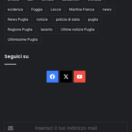
evidenza
Foggia
Lecce
Martina Franca
news
News Puglia
notizie
polizia di stato
puglia
Regione Puglia
taranto
Ultime notizie Puglia
Ultimissime Puglia
Seguici su
Facebook
X
You
Tube
Inserisci
il