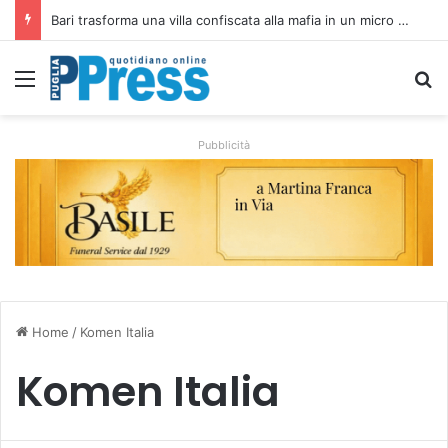
Bari trasforma una villa confiscata alla mafia in un micro nido: nasce anche il cimitero per animali
Menu
C
Pubblicità
Home
/
Komen Italia
Komen Italia