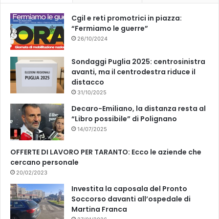
k
Cgil e reti promotrici in piazza:
“Fermiamo le guerre”
26/10/2024
Sondaggi Puglia 2025: centrosinistra
avanti, ma il centrodestra riduce il
distacco
31/10/2025
Decaro-Emiliano, la distanza resta al
“Libro possibile” di Polignano
14/07/2025
OFFERTE DI LAVORO PER TARANTO: Ecco le aziende che
cercano personale
20/02/2023
Investita la caposala del Pronto
Soccorso davanti all’ospedale di
Martina Franca