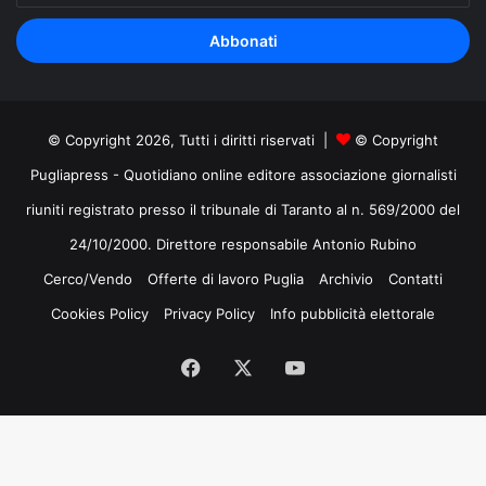
tuo
indirizzo
mail
© Copyright 2026, Tutti i diritti riservati |
© Copyright
Pugliapress - Quotidiano online editore associazione giornalisti
riuniti registrato presso il tribunale di Taranto al n. 569/2000 del
24/10/2000. Direttore responsabile Antonio Rubino
Cerco/Vendo
Offerte di lavoro Puglia
Archivio
Contatti
Cookies Policy
Privacy Policy
Info pubblicità elettorale
Facebook
X
You
Tube