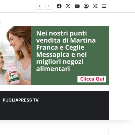
Facebook
X
You Tube
Accedi
Un articolo a c
Barra lateral
lioni
à
PUGLIAPRESS TV