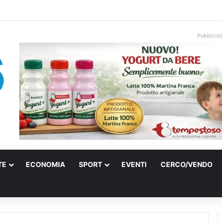
onale arriva sulla costa di Mattinata: scattano i divieti alla Baia dei Farag
Pubblicit
TE
ECONOMIA
SPORT
EVENTI
CERCO/VENDO