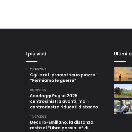
I più visti
Ultimi 
26/10/2024
Cgil e reti promotrici in piazza:
“Fermiamo le guerre”
31/10/2025
Sondaggi Puglia 2025:
centrosinistra avanti, ma il
centrodestra riduce il distacco
14/07/2025
Decaro-Emiliano, la distanza
resta al “Libro possibile” di