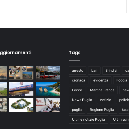
aggiornamenti
Tags
arresto
bari
Brindisi
ca
cronaca
evidenza
Foggia
Lecce
Martina Franca
ne
News Puglia
notizie
polizi
puglia
Regione Puglia
tara
Ultime notizie Puglia
Ultimissi