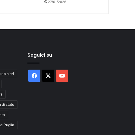
27/01/2026
Seguici su
rabinieri
Facebook
X
You
Tube
ws
a di stato
nto
me Puglia